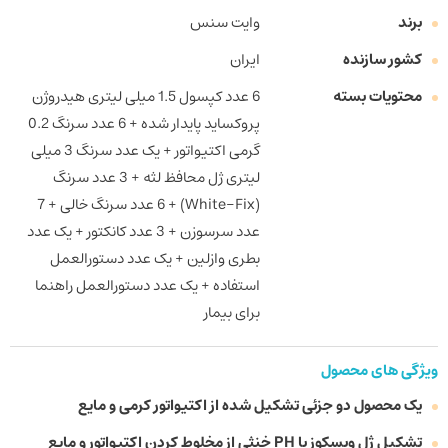
برند
وایت سنس
کشور سازنده
ایران
محتویات بسته
6 عدد کپسول 1.5 میلی لیتری هیدروژن
پروکساید پایدار شده + 6 عدد سرنگ 0.2
گرمی اکتیواتور + یک عدد سرنگ 3 میلی
لیتری ژل محافظ لثه + 3 عدد سرنگ
(White-Fix) + 6 عدد سرنگ خالی + 7
عدد سرسوزن + 3 عدد کانکتور + یک عدد
بطری وازلین + یک عدد دستورالعمل
استفاده + یک عدد دستورالعمل راهنما
برای بیمار
ویژگی های محصول
یک محصول دو جزئی تشکیل شده از اکتیواتور کرمی و مایع
تشکیل ژل ویسکوز با PH خنثی از مخلوط کردن اکتیواتور و مایع