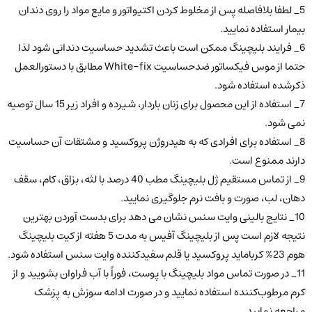
5_ لطفا بلافاصله پس از مخلوط کردن اکتیواتور و مایع مواد را روی دندان
بیمار استفاده نمایید.
6_ فرایند بلیچینگ ممکن است باعث تشدید حساسیت دندانی شود لذا
حتما از موس فیکساتور ضدحساسیت White-fix مطابق با دستورالعمل
ذکرشده استفاده شود.
7_ استفاده از این محصول برای زنان باردار، شیرده و افراد زیر 15 سال توصیه
نمی شود.
8_ استفاده برای افرادی که به هیدروژن پروکسید و مشتقات آن حساسیت
دارند ممنوع است.
9_ از تماس مستقیم ژل بلیچینگ مطب 40 درصد با لثه، بزاق، کام، سقف
دهان، لب، صورت و بافت نرم جلوگیری نمایید.
10_ نتایج بالینی وایت سنس نشان می دهد برای بدست آوردن بهترین
نتیجه لازم است پس از بلیچینگ آفیس به مدت 5 هفته از کیت بلیچینگ
هوم 23% کرباماید پروکسید یا قلم سفیدکننده وایت سنس استفاده شود.
11_ در صورت تماس مواد بلیچینگ با پوست، فوراً با آب فراوان بشویید و از
کرم مرطوب‌کننده استفاده نمایید و در صورت ادامه سوزش به پزشک
مراجعه نمایید.