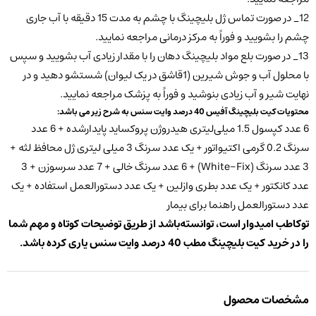
12_ در صورت تماس ژل بلیچینگ با چشم به مدت 15 دقیقه با آب جاری
چشم را بشویید و فوراً به مرکز درمانی مراجعه نمایید.
13_ در صورت بلع مواد بلیچینگ دهان را با مقدار زیادی آب بشویید و سپس
با محلول آب و جوش شیرین (1قاشق در یک لیوان) شستشو دهید و در
نهایت شیر و آب زیادی بنوشید و فوراً به پزشک مراجعه نمایید.
محتویات کیت بلیچینگ آفیس 40 درصد وایت سنس به شرح زیر می باشد:
6 عدد کپسول 1.5 میلی‌لیتری هیدروژن پروکساید پایدارشده + 6 عدد
سرنگ 0.2 گرمی اکتیواتور + یک عدد سرنگ 3 میلی لیتری ژل محافظ لثه +
3 عدد سرنگ (White-Fix) + 6 عدد سرنگ خالی + 7 عدد سرسوزن + 3
عدد کانکتور + یک عدد بطری وازلین + یک عدد دستورالعمل استفاده + یک
عدد دستورالعمل راهنما برای بیمار
توکاطب امیدوار است، توانسته‌باشد از طریق توضیحات کوتاه و مهم شما
را در خرید کیت بلیچینگ مطب 40 درصد وایت سنس
یاری کرده باشد.
مشخصات محصول