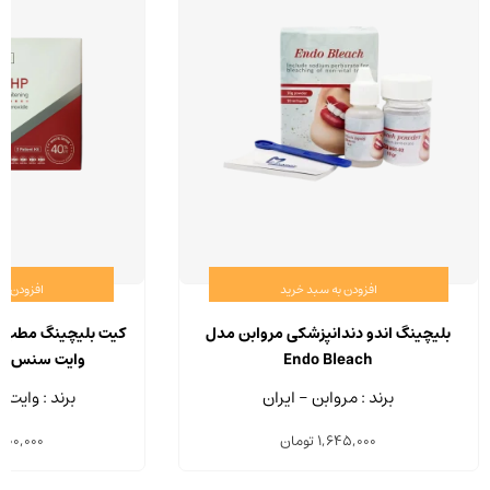
افزودن به سبد خرید
افزودن ب
بلیچینگ اندو دندانپزشکی مروابن مدل
Endo Bleach
وایت سنس مدل A HP
برند : مروابن - ایران
برند : وایت
1,645,000
تومان
800,000