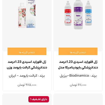
انتخاب گزینه ها
انتخاب گزینه ها
این
این
محصول
محصو
ژل فلوراید اسیدی 1.23درصد
ژل فلوراید اسیدی 1.23درصد
دارای
دارای
دندانپزشکی بایودینامیکا مدل
دندانپزشکی کبالت بایومد وزن
انواع
انواع
Frutti Fluor حجم 200 میلی
260 گرم
برند : Biodinamica-برزیل
برند : کبالت بایومد - ایران
لیتر
مختلفی
مختلف
611,000
تومان
975,000
تومان
می
می
باشد.
باشد.
گزینه
گزینه
دارای تخـفیف !
ها
ها