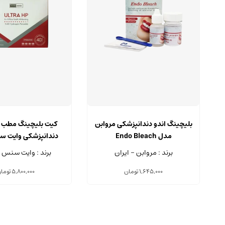
بلیچینگ اندو دندانپزشکی مروابن
مدل Endo Bleach
دندانپزشکی وایت 
ULTRA HP
برند : مروابن - ایران
برند : وایت سنس -
1,645,000
تومان
5,800,000
توما