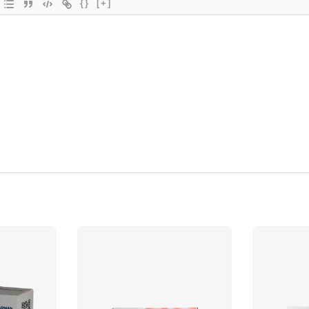
{}
[+]