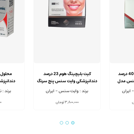
کیت بلیچینگ مطب 40 درصد
کیت بلیچینگ هوم 23 درصد
سنس مدل
دندانپزشکی وایت سنس پنج سرنگ
دندانپزش
3 میلی لیتری
Cleanic حجم 30 میلی لیتر
 ایران
برند : وایت سنس - ایران
برند : 
ن
3,800,000
تومان
0