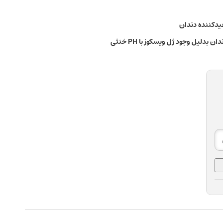
یدکننده دندان
دلیل وجود ژل ویسکوز با PH خنثی