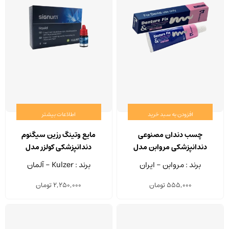
افزودن به سبد خرید
اطلاعات بیشتر
چسب دندان مصنوعی
مایع وتینگ رزین سیگنوم
دندانپزشکی مروابن مدل
دندانپزشکی کولزر مدل
Denture Fix وزن 50 گرم
SIGNUM Liquid حجم 4 میلی
برند : مروابن - ایران
برند : Kulzer - آلمان
لیتر
555,000
تومان
2,250,000
تومان