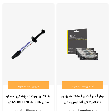
افزودن به سبد خرید
افزودن به سبد خرید
نوار فایبر گلاس آغشته به رزین
وتینگ رزین دندانپزشکی بیسکو
دندانپزشکی آنجلوس مدل
مدل MODELING RESIN دو
INTERLIG بسته 3 عددی
سرنگ 1.5 گرمی
برند : Angelus - برزیل
برند : Bisco - آمریکا