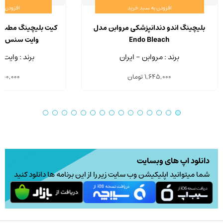
افزودن به سبد خرید
افزودن ب
بلیچینگ اندو دندانپزشکی مروابن مدل
Endo Bleach
وایت سنس مدل A HP
برند : مروابن - ایران
برند : وایت
1,645,000
تومان
800,000
دانلود اپ های وبسایت
شما میتوانید اپلیکیشن وب سایت زیر را از این برنامه ها دانلود کنید