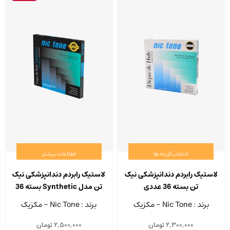
انتخاب گزینه ها
اطلاعات بیشتر
این
محصول
لاستیک رابردم دندانپزشکی نیک
لاستیک رابردم دندانپزشکی نیک
دارای
تن بسته 36 عددی
تن مدل Synthetic بسته 36
انواع
عددی
برند : Nic Tone - مکزیک
برند : Nic Tone - مکزیک
مختلفی
2,300,000
تومان
2,500,000
تومان
می