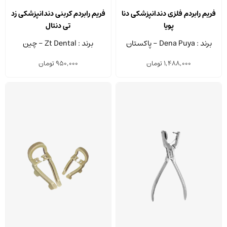
محصول
محصو
فریم رابردم فلزی دندانپزشکی دنا
فریم رابردم کربنی دندانپزشکی زد
دارای
دارای
پویا
تی دنتال
انواع
انواع
برند : Dena Puya - پاکستان
برند : Zt Dental - چین
مختلفی
مختلف
1,488,000
تومان
950,000
تومان
می
می
باشد.
باشد.
گزینه
گزینه
ها
ها
ممکن
ممکن
است
است
در
در
صفحه
صفحه
محصول
محصو
انتخاب
انتخا
شوند
شوند