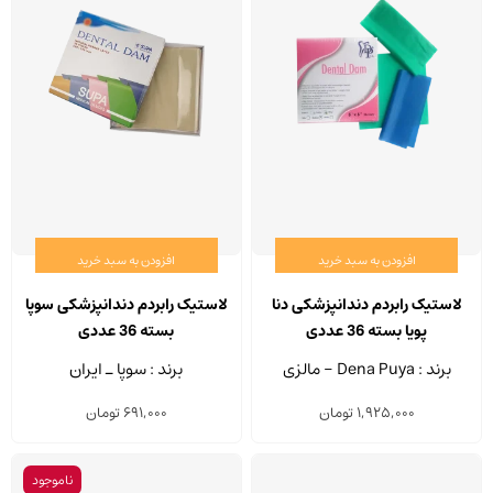
است
در
صفحه
محصول
انتخاب
شوند
افزودن به سبد خرید
افزودن به سبد خرید
لاستیک رابردم دندانپزشکی دنا
لاستیک رابردم دندانپزشکی سوپا
پویا بسته 36 عددی
بسته 36 عددی
برند : Dena Puya - مالزی
برند : سوپا ـ ایران
1,925,000
تومان
691,000
تومان
ناموجود