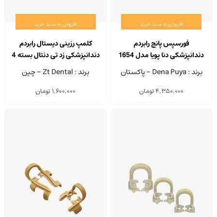
افزودن به سبد خرید
افزودن به سبد خرید
فورسپس پانچ رابردم
کلمپ رزینی دیستال رابردم
دندانپزشکی دنا پویا مدل 1654
دندانپزشکی زد تی دنتال بسته 4
عددی
برند : Dena Puya - پاکستان
برند : Zt Dental - چین
4,350,000
تومان
1,600,000
تومان