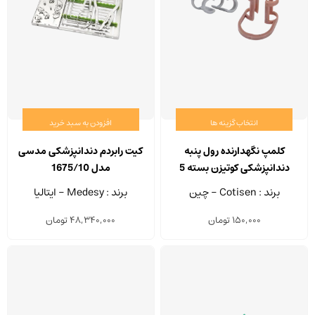
محصول
محصو
انتخاب
انتخا
شوند
شوند
انتخاب گزینه ها
افزودن به سبد خرید
این
محصول
کلمپ نگهدارنده رول پنبه
کیت رابردم دندانپزشکی مدسی
دارای
دندانپزشکی کوتیزن بسته 5
مدل 1675/10
انواع
عددی
برند : Cotisen - چین
برند : Medesy - ایتالیا
مختلفی
150,000
تومان
48,340,000
تومان
می
باشد.
گزینه
ها
ممکن