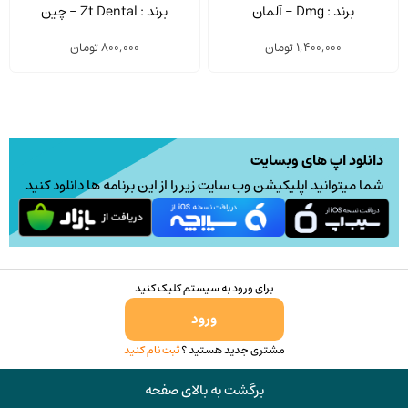
MiniDam بسته 20 عددی
متر
برند : Dmg - آلمان
برند : Zt Dental - چین
1,400,000
تومان
800,000
تومان
دانلود اپ های وبسایت
شما میتوانید اپلیکیشن وب سایت زیر را از این برنامه ها دانلود کنید
برای ورود به سیستم کلیک کنید
ورود
مشتری جدید هستید ؟
ثبت نام کنید
برگشت به بالای صفحه