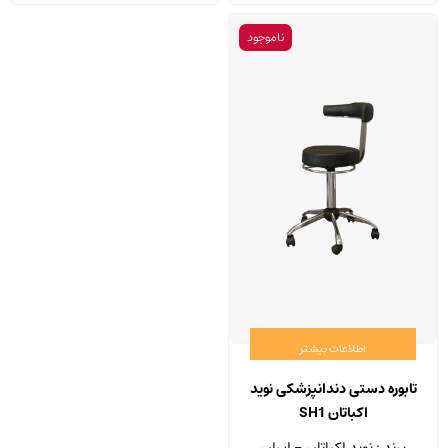
ناموجود
اطلاعات بیشتر
تابوره دستی دندانپزشکی نوید
اکباتان SH1
برند : نوید اکباتان - ایران