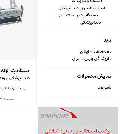
دستگاه و تجهیزات
استریلیزاسیون دندانپزشکی
دستگاه پک و بسته بندی
دندانپزشکی
برند
: Euronda - ایتالیا
: آروند فن پارس ـ ایران
دستگاه پک اتوکلاو
نمایش محصولات
دندانپزشکی آرون
dSeal30
ناموجود
برند : آروند فن 
1,500,000