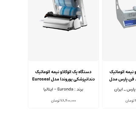
 نیمه اتوماتیک
دستگاه پک اتوکلاو نیمه اتوماتیک
د فن پارس مدل
دندانپزشکی یوروندا مدل Euroseal
Arvan
پارس ـ ایران
برند : Euronda - ایتالیا
3
تومان
78,400,000
تومان