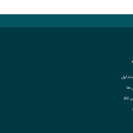
تداول
 ها
 کالا