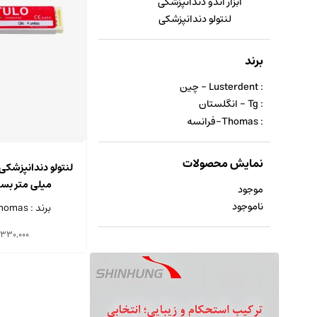
ابزار اندو دندانپزشکی
لنتولو دندانپزشکی
برند
: Lusterdent - چین
: Tg - انگلستان
: Thomas-فرانسه
نمایش محصولات
میلی متر بسته 4 ع
موجود
ناموجود
برند : Thomas-فرانسه
330,000