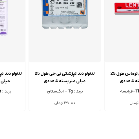
این
این
محصول
محصول
لنتولو دندانپزشکی توماس طول 25
لنتولو دندانپزشکی تی جی طول 25
دارای
دارای
ددی
میلی متر بسته 4 عددی
میلی متر
انواع
انواع
برند : Tg - انگلستان
برند : Lusterdent - چین
مختلفی
مختلفی
می
می
تومان
470,000
تومان
باشد.
باشد.
گزینه
گزینه
ها
ها
ممکن
ممکن