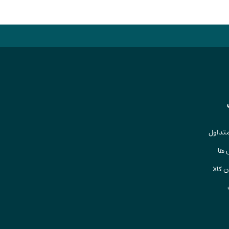
تداول
 ها
 کالا