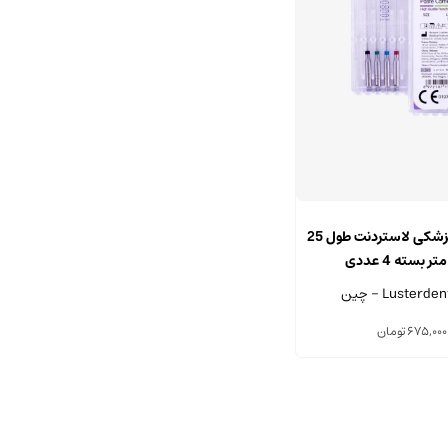
این
محصول
لنتولو دندانپزشکی لاستردنت طول 25
دارای
 بسته 4 عددی
انواع
مختلفی
می
675,000
تومان
باشد.
گزینه
ها
ممکن