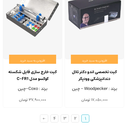
افزودن به سبد خرید
افزودن به سبد خرید
کیت تخصصی اندو دکتر تلال
کیت خارج سازی فایل شکسته
دندانپزشکی وودپکر
کوکسو مدل C-FR1
برند : Woodpecker - چین
برند : Coxo-چین
17,050,000
تومان
37,900,000
تومان
←
4
3
2
1