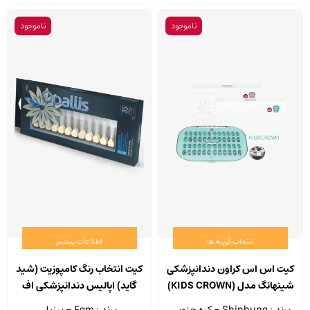
ناموجود
ناموجود
انتخاب گزینه ها
اطلاعات بیشتر
این
محصول
کیت اس اس کراون دندانپزشکی
کیت انتخاب رنگ کامپوزیت (شید
دارای
شینهانگ مدل (KIDS CROWN)
گاید) اپالیس دندانپزشکی اف
انواع
جی ام بسته 35 عددی
برند : Shinhung - کره جنوبی
برند : Fgm - برزیل