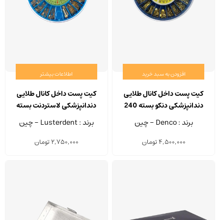
انتخا
شوند
افزودن به سبد خرید
اطلاعات بیشتر
کیت پست داخل کانال طلایی
کیت پست داخل کانال طلایی
دندانپزشکی دنکو بسته 240
دندانپزشکی لاستردنت بسته
عددی
240 عددی
برند : Denco - چین
برند : Lusterdent - چین
4,500,000
تومان
2,750,000
تومان