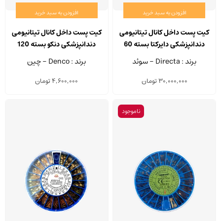
افزودن به سبد خرید
افزودن به سبد خرید
کیت پست داخل کانال تیتانیومی
کیت پست داخل کانال تیتانیومی
دندانپزشکی دایرکتا بسته 60
دندانپزشکی دنکو بسته 120
عددی
عددی
برند : Directa - سوئد
برند : Denco - چین
30,000,000
تومان
4,600,000
تومان
ناموجود