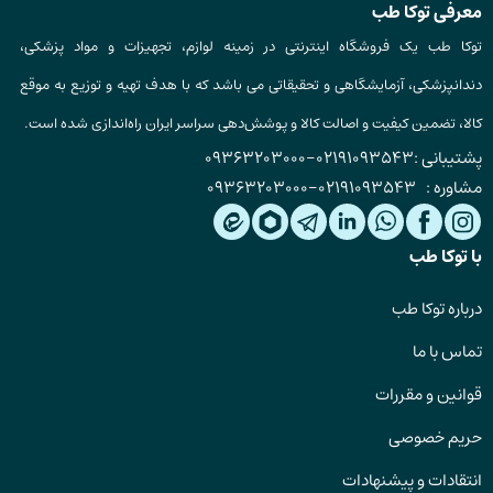
معرفی توکا طب
توکا طب یک فروشگاه اینترنتی در زمینه لوازم، تجهیزات و مواد پزشکی،
دندانپزشکی، آزمایشگاهی و تحقیقاتی می باشد که با هدف تهیه و توزیع به موقع
کالا، تضمین کیفیت و اصالت کالا و پوشش‌دهی سراسر ایران راه‌اندازی شده است.
پشتیبانی :
02191093543
-
09363203000
مشاوره :
02191093543
-
09363203000
با توکا طب
درباره توکا طب
تماس با ما
قوانین و مقررات
حریم خصوصی
انتقادات و پیشنهادات