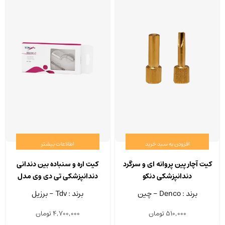
افزودن به سبد خرید
اطلاعات بیشتر
کیت آچار پین پروانه ای و سرگرد
کیت اره و سنباده بین دندانی
دندانپزشکی دنکو
دندانپزشکی تی دی وی مدل
Microcut
برند : Denco - چین
برند : Tdv - برزیل
510,000
تومان
4,700,000
تومان