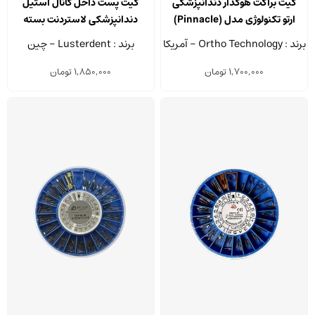
کیت براکت هوکدار دندانپزشکی
کیت پست داخل کانال استیل
دارای
ارتو تکنولوژی مدل (Pinnacle)
دندانپزشکی لاستردنت بسته
انواع
120 عددی
برند : Ortho Technology - آمریکا
برند : Lusterdent - چین
مختلفی
1,700,000
تومان
1,850,000
تومان
می
باشد.
گزینه
ها
ممکن
است
در
صفحه
محصول
انتخاب
شوند