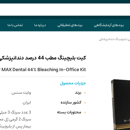
برندهای آزمایشگاهی
برندهای تحقیقاتی
درباره ما
تماس با ما
ی
>
بلیچینگ دندانپزشکی
کیت بلیچینگ مطب 44 درصد دندانپزشکی وایت سنس مدل HP MAX
MAX Dental 44% Bleaching In-Office Kit
جزئیات محصول
برند
وایت سنس
کشور سازنده
ایران
محتویات بسته
بیمار پس از بلیچین