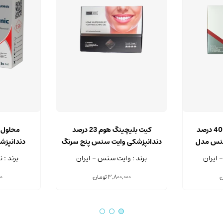
کیت بلیچینگ مطب 40 درصد
کیت بلیچینگ هوم 23 درصد
سنس مدل
دندانپزشکی وایت سنس پنج سرنگ
دندانپزش
3 میلی لیتری
Cleanic حجم 30 میلی لیتر
 ایران
برند : وایت سنس - ایران
برند : 
ن
3,800,000
تومان
0