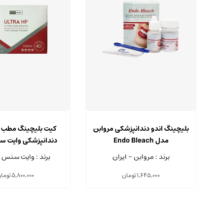
بلیچینگ اندو دندانپزشکی مروابن
مدل Endo Bleach
دندانپزشکی وایت 
ULTRA HP
برند : مروابن - ایران
برند : وایت سنس -
1,645,000
تومان
5,800,000
توما