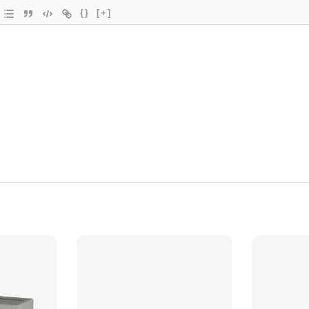
{}
[+]