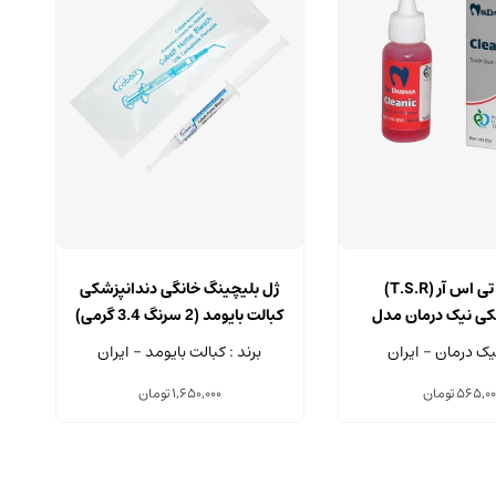
محلول تی اس آر (T.S.R)
ژل بلیچینگ خانگی دندانپزشکی
کی نیک درمان مدل
کبالت بایومد (2 سرنگ 3.4 گرمی)
نیک درمان - ایران
برند : کبالت بایومد - ایران
565,00
تومان
1,650,000
تومان