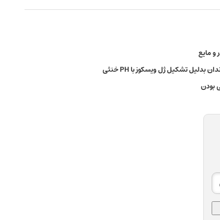
دلیل تشکیل ژل ویسکوز با PH خنثی
ی بودن