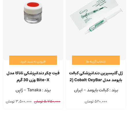
انتخاب گزینه ها
افزودن به سبد خرید
این
محصول
ژل گلیسیرین دندانپزشکی کبالت
فیت چکر دندانپزشکی تاناکا مدل
دارای
بایومد مدل Cobalt OxyBar (2
Bite-X وزن 30 گرم
انواع
سرنگ 5 گرمی)
برند : کبالت بایومد - ایران
برند : Tanaka - ژاپن
مختلفی
قیمت
قیم
520,000
تومان
5,750,000
تومان
3,500,000
تومان
می
اصلی:
فعلی
باشد.
5,750,000 تومان
00,000
گزینه
بود.
ها