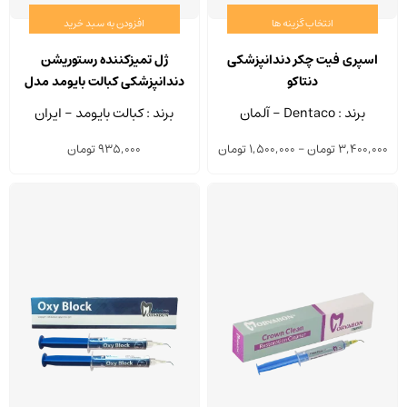
انتخاب گزینه ها
افزودن به سبد خرید
این
محصول
اسپری فیت چکر دندانپزشکی
ژل تمیزکننده رستوریشن
دارای
دنتاکو
دندانپزشکی کبالت بایومد مدل
انواع
Cobalt Zirconia Clean سرنگ
برند : Dentaco - آلمان
برند : کبالت بایومد - ایران
5 گرمی
مختلفی
Price
3,400,000
تومان
–
1,500,000
تومان
935,000
تومان
می
range:
باشد.
1,500,000 تومان
گزینه
through
ها
3,400,000 تومان
ممکن
است
در
صفحه
محصول
انتخاب
شوند