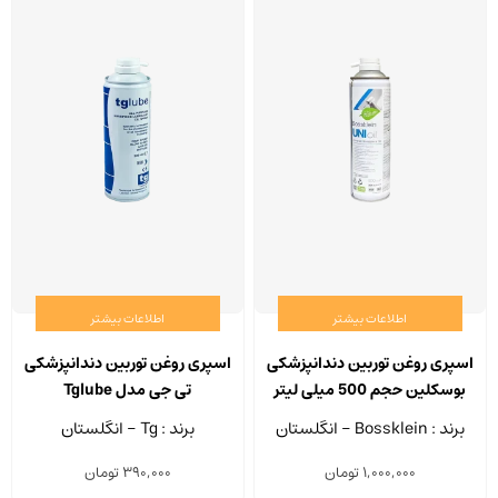
800,000
ممکن
است
در
صفحه
محصو
انتخا
شوند
اطلاعات بیشتر
اطلاعات بیشتر
اسپری روغن توربین دندانپزشکی
اسپری روغن توربین دندانپزشکی
بوسکلین حجم 500 میلی لیتر
تی جی مدل Tglube
برند : Bossklein - انگلستان
برند : Tg - انگلستان
1,000,000
تومان
390,000
تومان