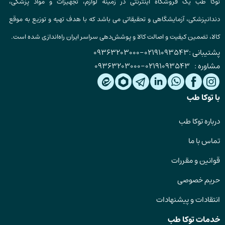
توکا طب یک فروشگاه اینترنتی در زمینه لوازم، تجهیزات و مواد پزشکی،
دندانپزشکی، آزمایشگاهی و تحقیقاتی می باشد که با هدف تهیه و توزیع به موقع
کالا، تضمین کیفیت و اصالت کالا و پوشش‌دهی سراسر ایران راه‌اندازی شده است.
پشتیبانی :
02191093543
-
09363203000
مشاوره :
02191093543
-
09363203000
با توکا طب
درباره توکا طب
تماس با ما
قوانین و مقررات
حریم خصوصی
انتقادات و پیشنهادات
خدمات توکا طب