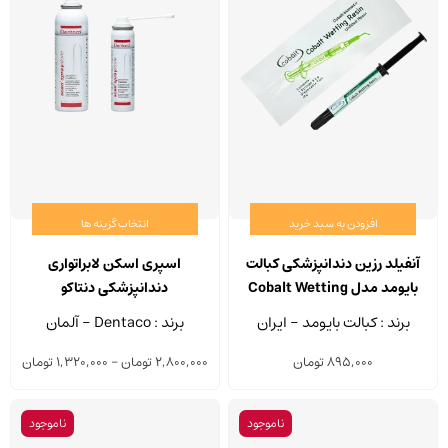
افزودن به سبد خرید
انتخاب گزینه ها
این
محصو
آنفیلد رزین دندانپزشکی کبالت
اسپری اسکن لابراتواری
دارای
بایومد مدل Cobalt Wetting
دندانپزشکی دنتاکو
انواع
Resin سرنگ 2 گرمی
برند : کبالت بایومد - ایران
برند : Dentaco - آلمان
مختلف
rice
895,000
تومان
2,800,000
تومان
–
1,320,000
تومان
می
nge:
باشد.
گزینه
ناموجود
ناموجود
ough
ها