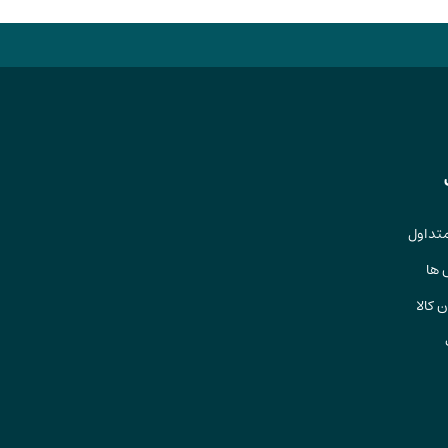
تداول
 ها
 کالا