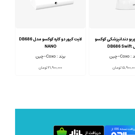
وربو دندانپزشکی کوکسو
لایت کیور دو کاره کوکسو مدل DB686
DB68
NANO
Coxo-چین
برند : Coxo-چین
15,900,00
تومان
21,900,000
تومان