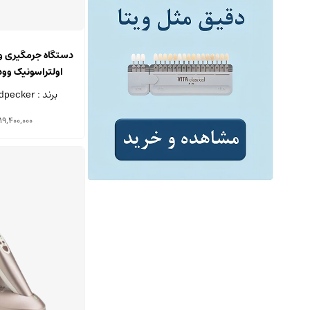
دستگاه جرمگیری و 
اولتراسونیک وودپک
برند : Woodpecker - چین
19,400,000