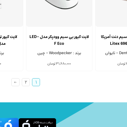
ور LED بی سیم دنت‌ آمریکا
لایت کیور بی سیم وودپکر مدل LED-
لایت کیور ت
F Eco
مدل 6 Swift
برند : Woodpecker - چین
برند : 
تومان
31,680,000
تومان
0
←
2
1