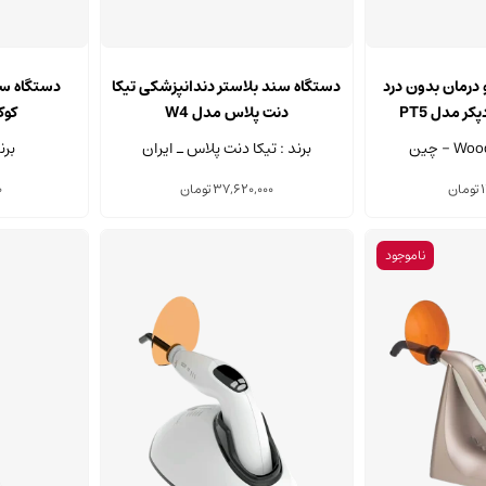
درمان بدون درد
دستگاه سند بلاستر دندانپزشکی تیکا
دستگاه سن
ر مدل PT5
دنت پلاس مدل W4
کوکس
برند : تیکا دنت پلاس ـ ایران
برند : 
1
تومان
37,620,000
تومان
0
ناموجود