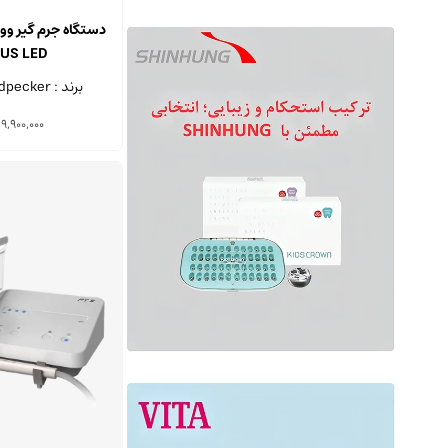
LUS LED
برند : Woodpecker - چین
19,900,000