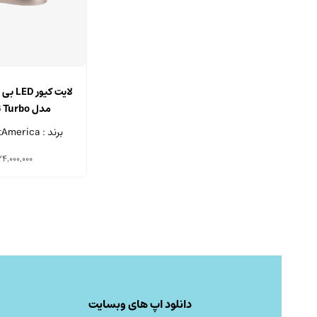
لایت کی
مدل Litex 696 Turbo
برند : DentAmerica - تایوان
24,000,000
دانلود اپ های وبسایت