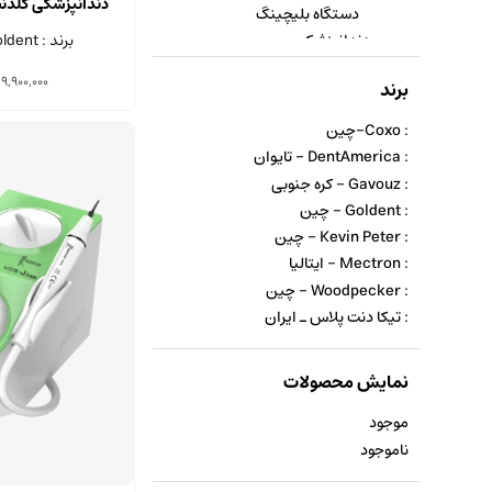
دندانپزشکی گلدنت مد
دستگاه بلیچینگ
برند : Goldent - چین
دندانپزشکی
19,900,000
برند
: Coxo-چین
: DentAmerica - تایوان
: Gavouz - کره جنوبی
: Goldent - چین
: Kevin Peter - چین
: Mectron - ایتالیا
: Woodpecker - چین
: تیکا دنت پلاس ـ ایران
نمایش محصولات
موجود
ناموجود