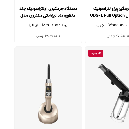
مگیر پیزوالتراسونیک
دستگاه جرمگیری اولتراسونیک چند
UDS-L
منظوره دندانپزشکی مکترون مدل
Micropiezo
برند : Mectron - ایتالیا
27,500,0
تومان
69,300,000
تومان
ناموجود