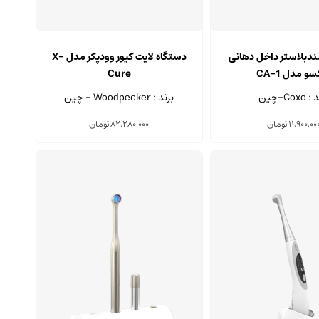
این
محصول
دبلاستر داخل دهانی
دستگاه لایت کیور وودپکر مدل X-
دارای
و مدل CA-1
Cure
انواع
Coxo-چین
برند : Woodpecker - چین
مختلفی
می
11,900,00
تومان
82,280,000
تومان
باشد.
گزینه
ها
ممکن
است
در
صفحه
محصول
انتخاب
شوند