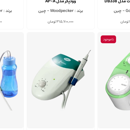
ل DB338
وودپکر مدل AP-A
برند : Woodpecker - چین
برند : Woodpecker - چین
تومان
315,700,000
تومان
00
ناموجود