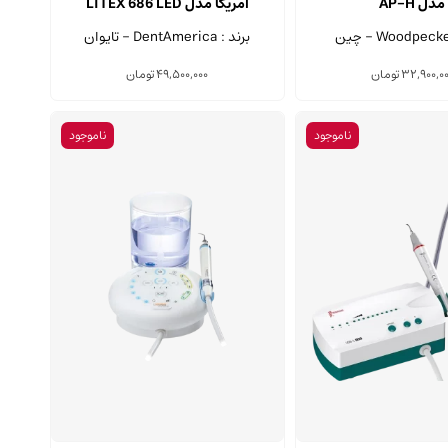
مدل AP-H
آمریکا مدل LITEX 686 LED
برند : DentAmerica - تایوان
32,900,0
تومان
49,500,000
تومان
ناموجود
ناموجود