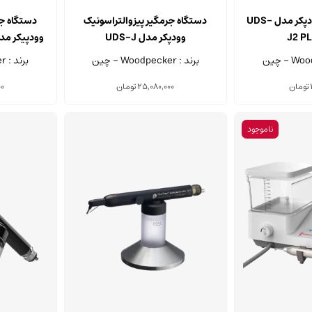
دستگاه جرم گیر وودپکر مدل UDS-
دستگاه جرمگیر پیزوالتراسونیک
دستگاه جر
J2 P
وودپکر مدل UDS-J
وودپیکر مدل  Full Option
برند : Woodpecker - چین
برند : Woodpecker - چین
تومان
25,080,000
تومان
00
ناموجود