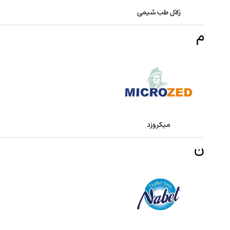
زلال طب شیمی
م
میکروزد
ن