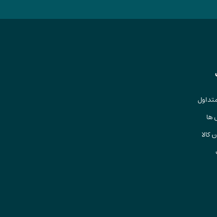
تداول
 ها
 کالا