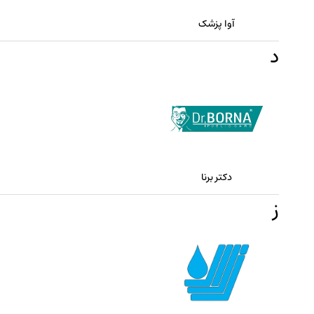
آوا پزشک
د
دکتر برنا
ز