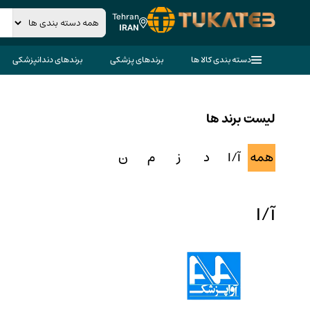
Tehran
IRAN
دسته بندی کالا ها
برندهای پزشکی
برندهای دندانپزشکی
لیست برند ها
همه
آ/ا
د
ز
م
ن
آ/ا