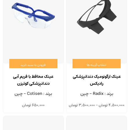
انتخاب گزینه ها
افزودن به سبد خرید
این
محصول
عینک ارگونومیک دندانپزشکی
عینک محافظ با فریم آبی
دارای
رادیکس
دندانپزشکی کوتیزن
انواع
برند : Radix - چین
برند : Cotisen - چین
مختلفی
Price
4,500,000
تومان
–
3,500,000
تومان
650,000
تومان
می
range:
باشد.
3,500,000 تومان
گزینه
through
ها