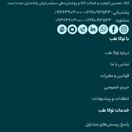
کالا، تضمین کیفیت و اصالت کالا و پوشش‌دهی سراسر ایران راه‌اندازی شده است.
پشتیبانی :
02191093543
-
09363203000
مشاوره :
02191093543
-
09363203000
با توکا طب
درباره توکا طب
تماس با ما
قوانین و مقررات
حریم خصوصی
انتقادات و پیشنهادات
خدمات توکا طب
پاسخ پرسش‌های متداول