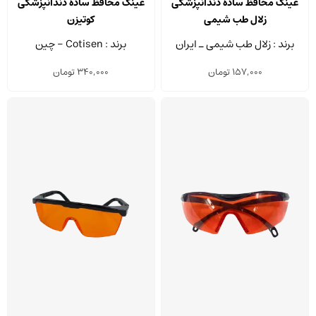
عینک محافظ ساده دندانپزشکی
عینک محافظ ساده دندانپزشکی
زلال طب شیمی
کوتیزن
برند : زلال طب شیمی ـ ایران
برند : Cotisen - چین
157,000
تومان
340,000
تومان