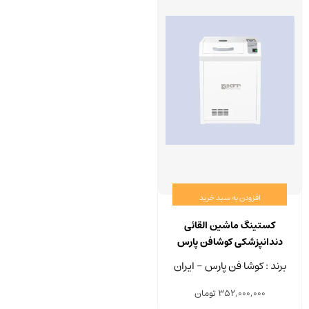
ممکن
است
در
صفحه
محصو
انتخا
شوند
افزودن به سبد خرید
کستینگ ماشین القائی
دندانپزشکی کوشافن پارس
برند : کوشا فن پارس - ایران
352,000,000
تومان