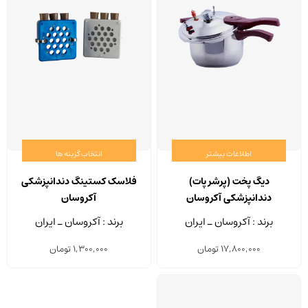
اطلاعات بیشتر
انتخاب گزینه ها
این
محصو
دیگ پخت (پرشر پات)
فلاسک کستینگ دندانپزشکی
دارای
دندانپزشکی آکروسان
آکروسان
انواع
برند : آکروسان ـ ایران
برند : آکروسان ـ ایران
مختلف
17,800,000
تومان
1,300,000
تومان
می
باشد.
گزینه
ها