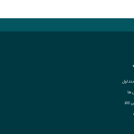
تداول
 ها
 کالا