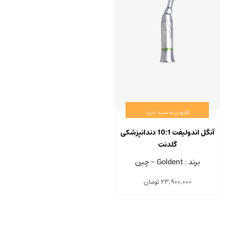
افزودن به سبد خرید
آنگل اندولیفت 10:1 دندانپزشکی
گلدنت
برند : Goldent - چین
23,900,000
تومان