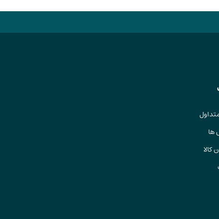
تداول
 ها
 کالا