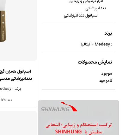
ابزار ترمیمی و زیبایی
دندانپزشکی
اسپاتول دندانپزشکی
برند
: Medesy - ایتالیا
نمایش محصولات
اسپاتول همزن گچ و
موجود
ناموجود
215 میلی متر
برند : Medesy - ایتالیا
570,000