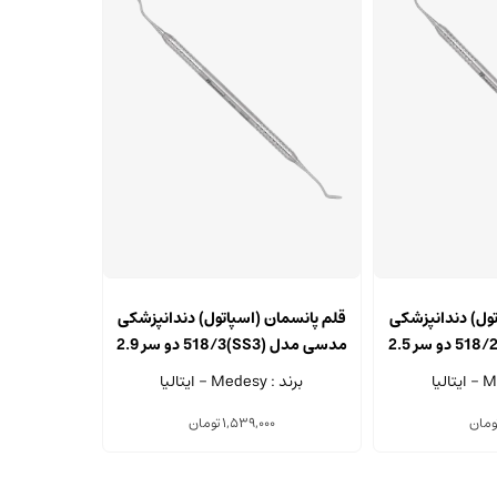
تول) دندانپزشکی
قلم پانسمان (اسپاتول) دندانپزشکی
مدسی مدل (SS2)518/2 دو سر 2.5
مدسی مدل (SS3)518/3 دو سر 2.9
تری
میلی متری
برند : Medesy - ایتالیا
ومان
1,539,000
تومان