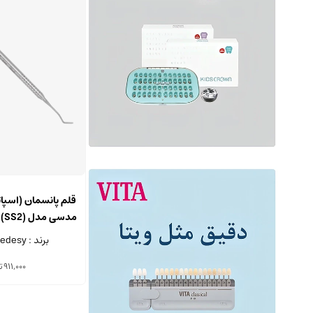
قلم پانسمان (اسپا
میلی م
برند : Medesy - ایتالیا
911,000
ت