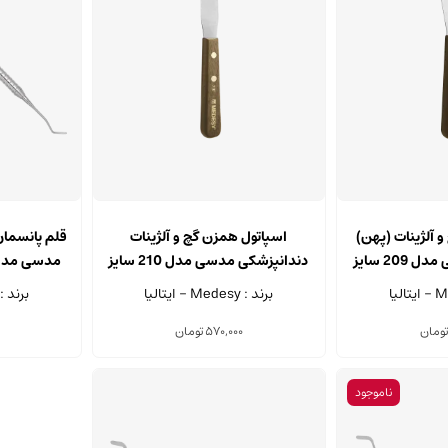
 آلژینات (پهن)
اسپاتول همزن گچ و آلژینات
قلم پانسمان
دندانپزشکی مدسی مدل 209 سایز
دندانپزشکی مدسی مدل 210 سایز
215 میلی متر
برند : Medesy - ایتالیا
برند : Medesy - ایتال
تومان
570,000
تومان
ناموجود