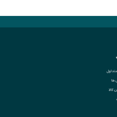
تداول
 ها
 کالا