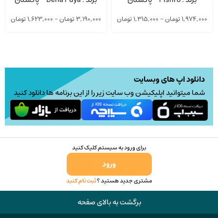
مختلفی
مختلف
rice
Price
1,974,000
تومان
–
1,315,000
تومان
3,190,000
تومان
–
1,623,000
تومان
می
می
nge:
range:
باشد.
باشد.
1,315,000 تومان
گزینه
گزینه
ough
through
ها
ها
1,974,000 تومان
190,000
ممکن
ممکن
دانلود اپ های وبسایت
است
است
شما میتوانید اپلیکیشن وب سایت زیر را از این برنامه ها دانلود کنید
در
در
صفحه
صفحه
محصول
محصو
انتخاب
انتخا
برای ورود به سیستم کلیک کنید
شوند
شوند
ورود
مشتری جدید هستید ؟
ثبت نام کنید
برگشت به بالای صفحه