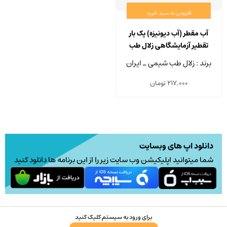
افزودن به سبد خرید
آب مقطر (آب دیونیزه) یک بار
تقطیر آزمایشگاهی زلال طب
شیمی حجم 5 لیتر
برند : زلال طب شیمی ـ ایران
217,000
تومان
دانلود اپ های وبسایت
شما میتوانید اپلیکیشن وب سایت زیر را از این برنامه ها دانلود کنید
برای ورود به سیستم کلیک کنید