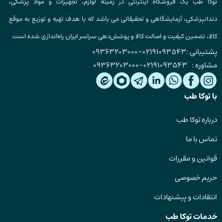
توکا طب یک فروشگاه اینترنتی در زمینه لوازم، تجهیزات و مواد پزشکی،
دندانپزشکی، آزمایشگاهی و تحقیقاتی می باشد که با هدف تهیه و توزیع به موقع
کالا، تضمین کیفیت و اصالت کالا و پوشش‌دهی سراسر ایران راه‌اندازی شده است.
پشتیبانی :
02191093543
-
09363203000
مشاوره :
02191093543
-
09363203000
با توکا طب
درباره توکا طب
تماس با ما
قوانین و مقررات
حریم خصوصی
انتقادات و پیشنهادات
خدمات توکا طب