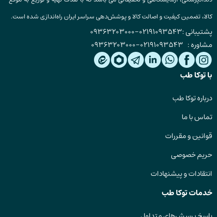
کالا، تضمین کیفیت و اصالت کالا و پوشش‌دهی سراسر ایران راه‌اندازی شده است.
پشتیبانی :
02191093543
-
09363203000
مشاوره :
02191093543
-
09363203000
با توکا طب
درباره توکا طب
تماس با ما
قوانین و مقررات
حریم خصوصی
انتقادات و پیشنهادات
خدمات توکا طب
پاسخ پرسش‌های متداول