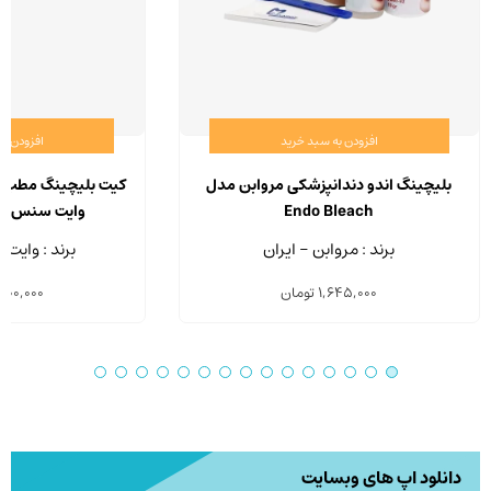
افزودن به سبد خرید
افزودن ب
بلیچینگ اندو دندانپزشکی مروابن مدل
Endo Bleach
وایت سنس مدل A HP
برند : مروابن - ایران
برند : وایت
1,645,000
تومان
800,000
دانلود اپ های وبسایت