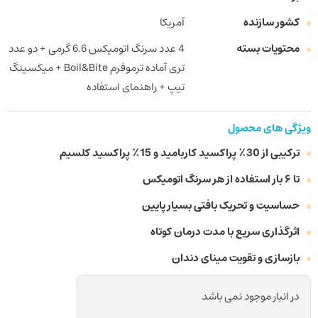
کشور سازنده
آمریکا
محتویات بسته
4 عدد سرنگ اتومیکس 6.6 گرمی + دو عدد
تری آماده ترموفرم Boil&Bite + میکسینگ
تیپ + راهنمای استفاده
ویژگی های محصول
ترکیبی از 30٪ پراکسید کاربامید و 15٪ پراکسید کلسیم
تا ۶ بار استفاده از هر سرنگ اتومیکس
حساسیت و تحریک بافتی بسیار پایین
اثرگذاری سریع با مدت درمان کوتاه
بازسازی و تقویت مینای دندان
در انبار موجود نمی باشد