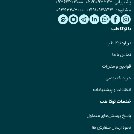
پشتیبانی :
02191093543
-
09363203000
مشاوره :
02191093543
-
09363203000
با توکا طب
درباره توکا طب
تماس با ما
قوانین و مقررات
حریم خصوصی
انتقادات و پیشنهادات
خدمات توکا طب
پاسخ پرسش‌های متداول
نحوه ارسال سفارش ها