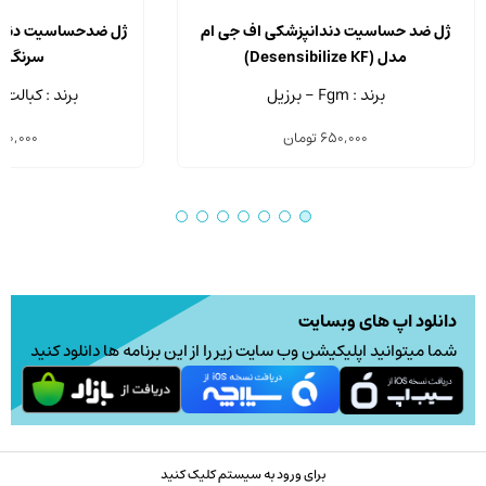
محصول
ژل ضد حساسیت دندانپزشکی اف جی ام
ژل ضدحساسیت دندان
دارای
مدل (Desensibilize KF)
سرنگ 3.4 گرمی
انواع
برند : Fgm - برزیل
برند : کبالت 
مختلفی
650,000
تومان
50,000
می
باشد.
گزینه
ها
ممکن
است
در
دانلود اپ های وبسایت
صفحه
شما میتوانید اپلیکیشن وب سایت زیر را از این برنامه ها دانلود کنید
محصول
انتخاب
شوند
برای ورود به سیستم کلیک کنید