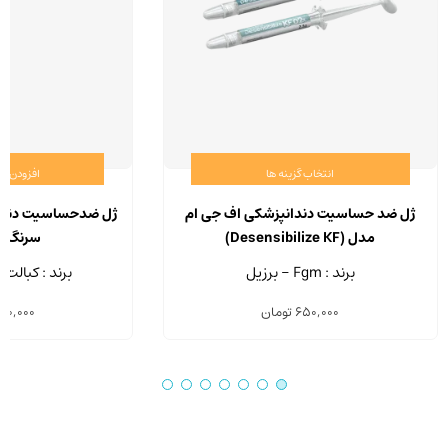
انتخاب گزینه ها
افزودن ب
این
محصول
ژل ضد حساسیت دندانپزشکی اف جی ام
ژل ضدحساسیت دندان
دارای
مدل (Desensibilize KF)
سرنگ 3.4 گرمی
انواع
برند : Fgm - برزیل
برند : کبالت 
مختلفی
650,000
تومان
50,000
می
باشد.
گزینه
ها
ممکن