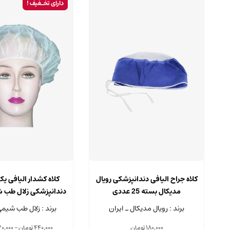
دارای تخـفیف !
کلاه جراح الیافی دندانپزشکی رویال
کلاه کشدار الیافی یک
مدیکال بسته 25 عددی
دندانپزشکی زلال طب 
25 عددی
برند : رویال مدیکال ـ ایران
برند : زلال طب شیمی
180,000
تومان
440,000
تومان
–
0,000