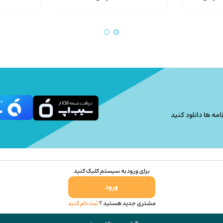
range:
باشد.
420,000 تومان
گزینه
through
ها
440,000 تومان
ممکن
است
در
صفحه
محصول
انتخاب
امه ها دانلود کنید
شوند
برای ورود به سیستم کلیک کنید
ورود
مشتری جدید هستید ؟
ثبت نام کنید