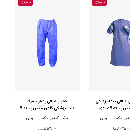
ناموجود
ناموجود
این
این
محصول
محصول
 الیافی دندانپزشکی
شلوار الیافی یکبار مصرف
دارای
دارای
بسته 5 عددی
دندانپزشکی گلدن مکس بسته 5
انواع
انواع
عددی
گلدن مکس - ایران
برند : گلدن مکس - ایران
مختلفی
مختلفی
می
می
235,00
تومان
52,000
تومان