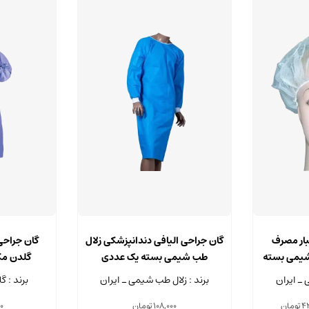
این
محصول
بار مصرف
گان جراحی الیافی دندانپزشکی زلال
گان جراحی
دارای
شیمی بسته
طب شیمی بسته یک عددی
گلدن مکس 
انواع
 ـ ایران
برند : زلال طب شیمی ـ ایران
برند : 
مختلفی
می
Price
42
تومان
108,000
تومان
0