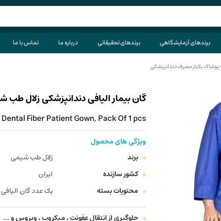
برندهای آزمایشگاهی
برندهای تحقیقاتی
درباره ما
تماس با ما
پوشاک یکبار مصرف دندانپزشکی
گان بیمار الیافی دندانپزشکی زلال طب 
Dental Fiber Patient Gown, Pack Of 1 pcs
ویژگی های محصول
برند
زلال طب شیمی
کشور سازنده
ایران
محتویات بسته
یک عدد گان الیافی ب
جلوگیری از انتقال عفونت ، میکروب ، ویروس و …