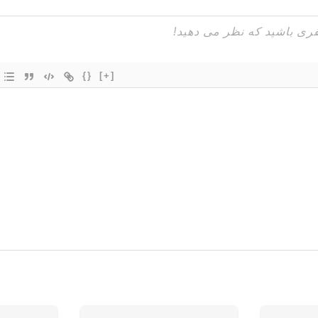
{}
[+]