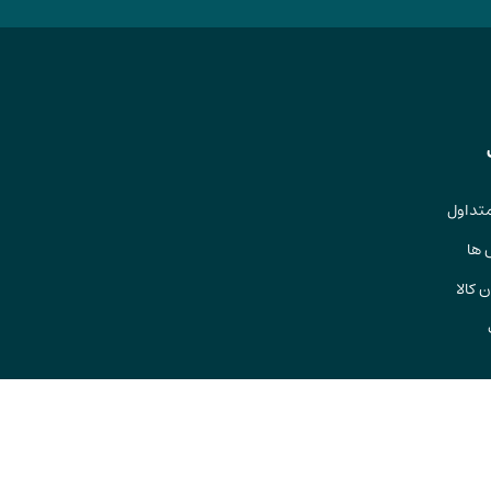
تداول
 ها
 کالا