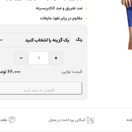
ضد تعریق و ضد الکتریسیته
مقاوم در برابر نفوذ مایعات
رنگ
گان
بیمار
الیافی
66,000
توم
قیمت نهایی:
دندانپزشکی
زلال
طب
افزودن به سبد خرید
شیمی
بسته
یک
عددی
امکان پرداخت در محل
هفت 
عدد