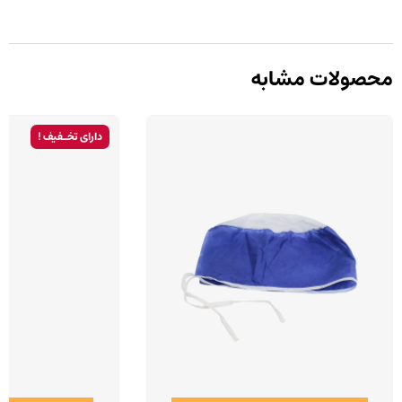
محصولات مشابه
دارای تخـفیف !