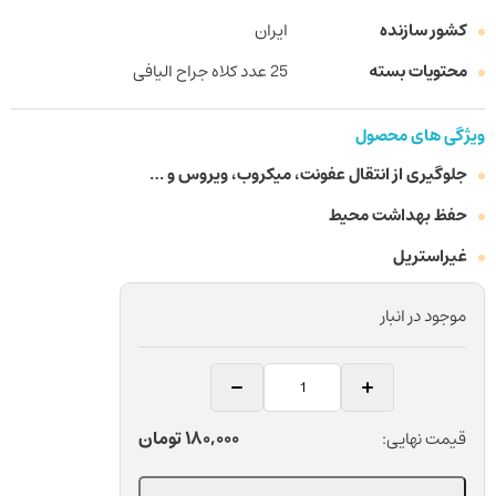
کشور سازنده
ایران
محتویات بسته
25 عدد کلاه جراح الیافی
ویژگی های محصول
جلوگیری از انتقال عفونت، میکروب، ویروس و …
حفظ بهداشت محیط
غیراستریل
موجود در انبار
کلاه
جراح
الیافی
180,000
تومان
قیمت نهایی:
دندانپزشکی