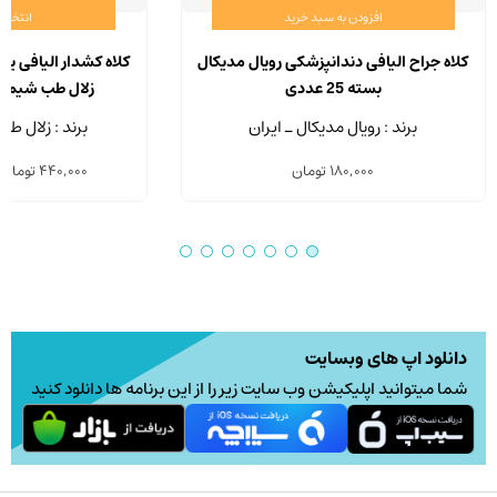
افزودن به سبد خرید
انتخاب 
کلاه جراح الیافی دندانپزشکی رویال مدیکال
کلاه کشدار الیافی ی
بسته 25 عددی
زلال طب شیمی بسته
برند : رویال مدیکال ـ ایران
برند : زلال ط
180,000
تومان
440,000
تومان
دانلود اپ های وبسایت
شما میتوانید اپلیکیشن وب سایت زیر را از این برنامه ها دانلود کنید