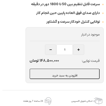
سرعت قابل تنظیم بین 50 تا 1800 دور در دقیقه
دارای صدای فوق العاده پایین حین انجام کار
توانایی کنترل خودکار سرعت و گشتاور
موجود در انبار
اندو
موتور
(اندو
148,500,000
تومان
قیمت نهایی:
روتاری)
با
افزودن به سبد خرید
اپکس
روتاری
داخلی
وودپکر
امکان تحویل اکسپرس
24 ساعته 7 روز هفته
مدل