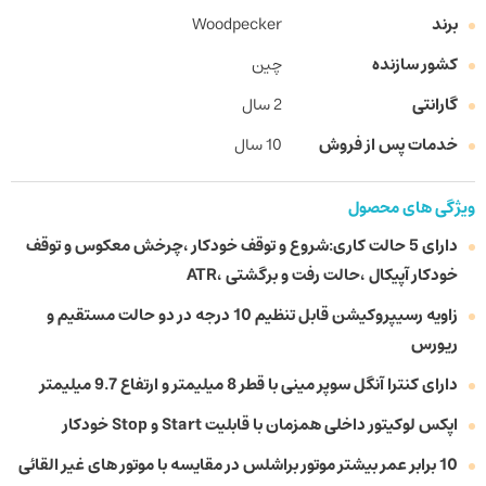
برند
Woodpecker
کشور سازنده
چین
گارانتی
2 سال
خدمات پس از فروش
10 سال
ویژگی های محصول
دارای 5 حالت کاری:شروع و توقف خودکار ،چرخش معکوس و توقف
خودکار آپیکال ،حالت رفت و برگشتی ،ATR
زاویه رسیپروکیشن قابل تنظیم 10 درجه در دو حالت مستقیم و
ریورس
دارای کنترا آنگل سوپر مینی با قطر 8 میلیمتر و ارتفاع 9.7 میلیمتر
اپکس لوکیتور داخلی همزمان با قابلیت Start و Stop خودکار
10 برابر عمر بیشتر موتور براشلس در مقایسه با موتور های غیر القائی