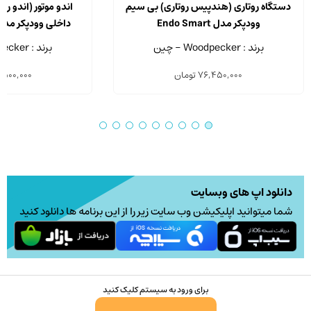
دستگاه روتاری (هندپیس روتاری) بی سیم
اندو موتور (اندو رو
وودپکر مدل Endo Smart
داخلی وودپکر مدل do Smart Pro
برند : Woodpecker - چین
برند : Woodpecker - چین
76,450,000
تومان
,500,000
دانلود اپ های وبسایت
شما میتوانید اپلیکیشن وب سایت زیر را از این برنامه ها دانلود کنید
برای ورود به سیستم کلیک کنید