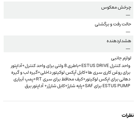
چرخش معکوس
—
حالت رفت و برگشتی
—
هشداردهنده
—
لوازم جانبی
واحد کنترل ESTUS DRIVE+باطری 8 ولتی برای واحد کنترل+آداپتور
برای روغن کاری سری ها+کابل آپکس لوکیتور داخلی+گیره لب و گیره
دهانی برای اپکس لوکیتور+کیف محافظ برای سری RT+پمپ آبیاری
ESTUS PUMP برای SAF+پایه شارژ+کابل شارژر+ آداپتور برق
نظرات