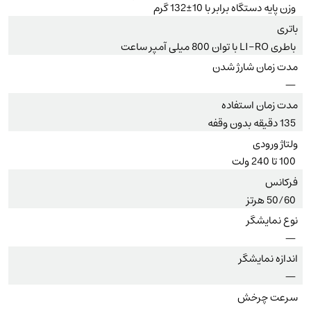
وزن پایه دستگاه برابر با 10±132 گرم
باتری
باطری LI-RO با توان 800 میلی آمپر ساعت
مدت زمان شارژ شدن
—
مدت زمان استفاده
135 دقیقه بدون وقفه
ولتاژ ورودی
100 تا 240 ولت
فرکانس
50/60 هرتز
نوع نمایشگر
—
اندازه نمایشگر
—
سرعت چرخش