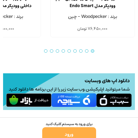
وودپکر مدل Endo Smart
داخلی وودپکر مدل do Smart Pro
برند : Woodpecker - چین
برند : Woodpecker - چین
76,450,000
تومان
,500,000
دانلود اپ های وبسایت
شما میتوانید اپلیکیشن وب سایت زیر را از این برنامه ها دانلود کنید
برای ورود به سیستم کلیک کنید
ورود