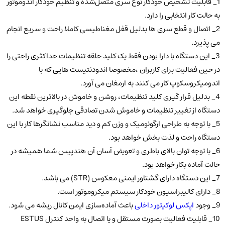
1_ قابلیت تشخیص خودکار نوع سری متصل‌شده و تنظیم خودکار اندوموتور
به حالت کار انتخابی را دارد.
2_ اتصال و قطع سری ها بدلیل قفل مغناطیسی کاملا راحت و سریع انجام
می پذیرد.
3_ این دستگاه با دارا بودن فقط یک کلید حلقه تنظیمات حداکثری راحتی را
در حین فعالیت برای کاربران ،مخصوصا اندودنتیست هایی که با
اندومیکروسکوپ کار می کنند به ارمغان می آورد.
4_ بدلیل قرار گیری کلید تنظیمات، روشن و خاموش در بالاترین نقطه این
دستگاه از تغییر تنظیمات و خاموش شدن تصادقی جلوگیری خواهد شد.
5_ با توجه به طراحی ارگونومیک و وزن کم و دید مناسب نشانگرها کار با این
دستگاه راحت و لذت بخش خواهد بود.
6_ با توجه توان بالای باطری و تعویض آسان آن هندپیس شما همیشه در
حالت آماده بکار خواهد بود.
7_ این دستگاه دارای گشتاور ایمنی معکوس (STR) می باشد.
8_ دارای کالیبراسیون خودکار سیستم میکروموتور است.
9_ وجود
اپکس لوکیتور داخلی
باعث آماده‌سازی ایمن کانال ریشه می شود.
10_ قابلیت فعالیت بصورت مستقل و یا اتصال به واحد کنترل ESTUS