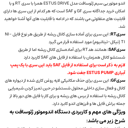
اندو موتور بی سیم ژئوسافت مدل ESTUS DRIVE همرا با سری RT و با
امکان خرید جداگانه سری GF و SAF است که هر کدام از این سری ها دارای
قابلیت های متفاوتی می باشند که در ادامه با قابلیت های آنها آشنا خواهید
شد.
سری
RT:
این سری برای آماده سازی کانال ریشه از طریق هر نوع فایل NI-
TI (نیکل-تیتانیوم) مورد استفاده قرار می گیرد
سری
SAF:
همانند هدRT برای آماده‌سازی کانال ریشه اما از طریق
شستشو کانال همزمان با استفاده از فایل های SAF کاربرد دارد
لازم به ذکر است برای استفاده از فایل SAF باید این سری با یک پمپ
آبیاری ESTUS PUMP جفت شود.
سری
GF:
این سری برای حذف مکانیکی لایه روغن کاری شده از دیواره های
کانال و فعال سازی داخلی محلول شستشو در حین تمیز کردن شیمیایی
کانال ریشه با استفاده از برس های ریشه و برای کار با فایل های دور بالا از
جمله براش فایل ها و فرزهای اندو کابرد دارد.
ویژگی های مهم و کاربردی دستگاه اندوموتور ژئوسافت به
شرح زیر می باشد: