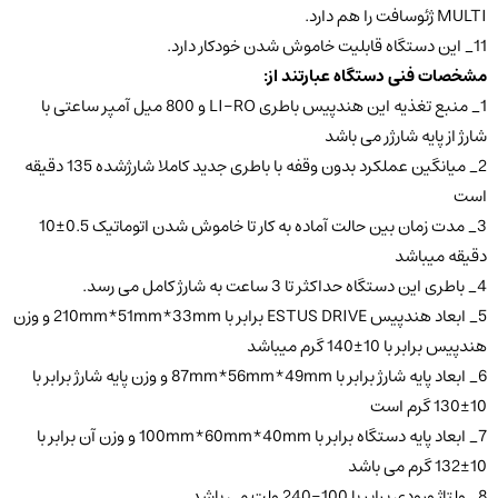
MULTI ژئوسافت را هم دارد.
11_ این دستگاه قابلیت خاموش شدن خودکار دارد.
مشخصات فنی دستگاه عبارتند از
:
1_ منبع تغذیه این هندپیس باطری LI-RO و 800 میل آمپر ساعتی با
شارژ از پایه شارژر می باشد
2_ میانگین عملکرد بدون وقفه با باطری جدید کاملا شارژشده 135 دقیقه
است
3_ مدت زمان بین حالت آماده به کار تا خاموش شدن اتوماتیک 0.5±10
دقیقه میباشد
4_ باطری این دستگاه حداکثر تا 3 ساعت به شارژ کامل می رسد.
5_ ابعاد هندپیس ESTUS DRIVE برابر با 210mm*51mm*33mm و وزن
هندپیس برابر با 10±140 گرم میباشد
6_ ابعاد پایه شارژ برابر با 87mm*56mm*49mm و وزن پایه شارژ برابر با
10±130 گرم است
7_ ابعاد پایه دستگاه برابر با 100mm*60mm*40mm و وزن آن برابر با
10±132 گرم می باشد
8_ ولتاژ ورودی برابر با 100-240 ولت می باشد.