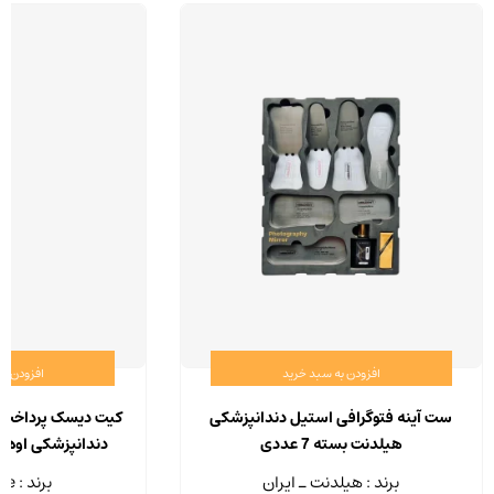
افزودن به سبد خرید
افزودن ب
ست آینه فتوگرافی استیل دندانپزشکی
کیت دیسک پرداخت مر
هیلدنت بسته 7 عددی
IPS-DIA
برند : هیلدنت ـ ایران
برند : Eve - آلمان