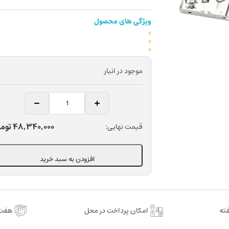
ویژگی های محصول
موجود در انبار
کیت
رابردم
دندانپزشکی
48,340,000
توم
قیمت نهایی:
مدسی
مدل
1675/10
افزودن به سبد خرید
عدد
امکان پرداخت در محل
هفت 