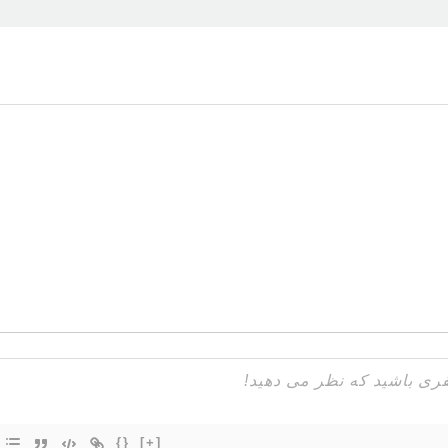
{}
[+]