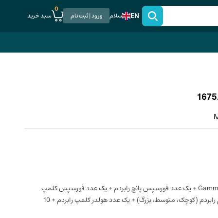
0
EN
سبد خرید
سلام
ورود | ثبت نام
M
یک عدد سینی Gammafix + یک عدد فورسپس پانچ رابردم + یک عدد فورسپس کلمپ
ایوری + 3 عدد فریم رابردم (کوچک، متوسط، بزرگ) + یک عدد هولدر کلمپ رابردم + 10