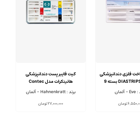
داخت فلزی دندانپزشکی
کیت فایبر پست دندانپزشکی
اوه مدل DIASTRIPS بسته 9
هانینکرات مدل Contec
عددی
Standard set
- آلمان
برند : Hahnenkratt - آلمان
6,550,0
تومان
27,000,000
تومان