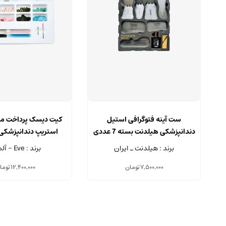
ست آینه فتوگرافی استیل
کیت دیسک پرداخت مرکزد
دندانپزشکی هیلدنت بسته 7 عددی
استریپ دندانپزشکی 
IA & FLEXISTRIPS-
برند : هیلدنت ـ ایران
برند : Eve - آلمان
DIA
7,500,000
تومان
12,400,000
توما