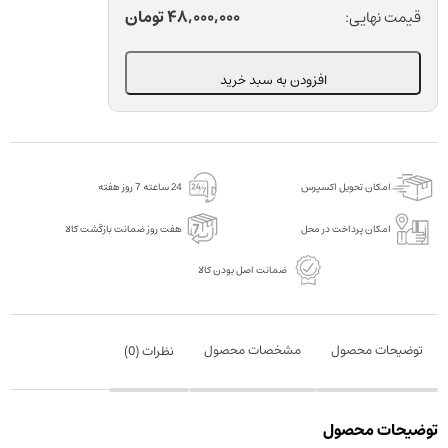
بند
48,000,000
تومان
قیمت نهایی:
آورنده
خون
افزودن به سبد خرید
آسورت
دندانپزشکی
گریسون
مدل
امکان تحویل اکسپرس
24 ساعته 7 روز هفته
A+Wedge
بسته
امکان پرداخت در محل
هفت روز ضمانت بازگشت کالا
200
ضمانت اصل بودن کالا
عددی
عدد
توضیحات محصول
مشخصات محصول
نظرات (
0
)
توضیحات محصول