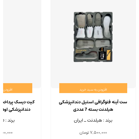
افزودن به سبد خرید
افزودن ب
ست آینه فتوگرافی استیل دندانپزشکی
کیت دیسک پرداخت مر
هیلدنت بسته 7 عددی
IPS-DIA
برند : هیلدنت ـ ایران
برند : Eve - آلمان
7,500,000
تومان
,400,000