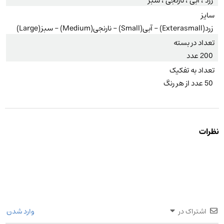
زرد ، آبی ، نارنجی ، سبز
سایز
زرد(Exterasmall) – آبی(Small) – نارنجی(Medium) – سبز(Large)
تعداد در بسته
200 عدد
تعداد به تفکیک
50 عدد از هر رنگ
نظرات
اشتراک در
وارد شدن