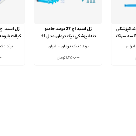
3 درصد دندانپزشکی
ژل اسید اچ 37 درصد جامبو
اُریس تک مدل P-Etch سه سرنگ
دندانپزشکی نیک درمان مدل H1
سرنگ 50 میلی لیتر
سرنگ .7
ایران
برند : نیک درمان - ایران
برند : ک
1,250,000
تومان
0