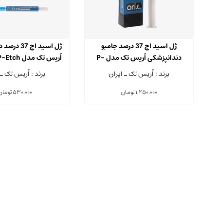
ژل اسید اچ 37 درصد جامبو
ژل اسید اچ 7
دندانپزشکی اُریس تک مدل P-
Etch سرنگ 50 میلی لیتر
2.5 میلی لیتری
برند : اُریس تک ـ ایران
برند : اُریس تک ـ 
1,250,000
تومان
530,000
تومان