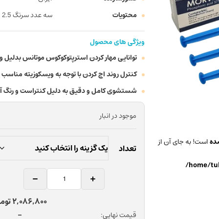
محتویات
سه عدد سرنگ 2.5 میلی لیتری + 3 عدد تیپ
ویژگی های محصول
توانایی مهار کردن استرپتوکوکوس موتانس بدلیل وجود بنزآلکونیوم کلر
کنترل روند اچ کردن با توجه به ویسکوزیته مناسب
شستشوی کامل و دقیق به دلیل کنتراست و رنگ آ
موجود در انبار
ده
است! به جای آن از
تعداد
/home/tuk
ژل
اسید
اچ
Price
2,086,800
توم
اولترا
range:
–
قیمت نهایی: