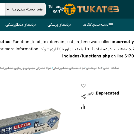
Tehran
IRAN
دسته بندی کالا ها
برندهای پزشکی
برندهای دندانپزشکی
otice
: Function _load_textdomain_just_in_time was called
incorrectly
ترجمه‌ها باید در عملیات
یا بعد از آن بارگذاری شوند. Please see
for more information. (این پیام در نگارش 6.7.0 افزوده شده است.
init
includes/functions.php
on line
6170
صفحه اصلی
>
دندانپزشکی
>
مواد مصرفی دندانپزشکی
>
مواد مصرفی ترمیمی و زیبایی دندانپزشک
Deprecated
: تابع