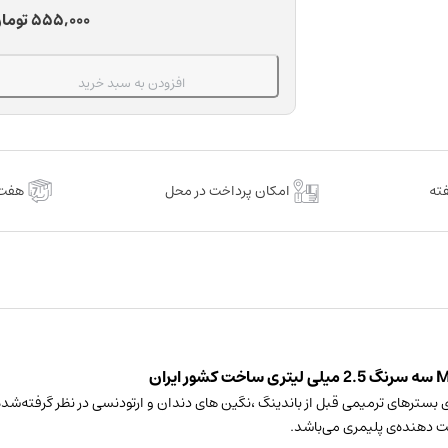
دندانپزشکی
555,000 توما
555,000
توما
مروابن
through
مدل
2,086,800 تومان
Morva-
افزودن به سبد خرید
Etch
Ultra
سه
سرنگ
امکان پرداخت در محل
هفت 
2.5
میلی
لیتری
عدد
ی بسترهای ترمیمی قبل از باندینگ ،نگین های دندان و ارتودنسی در نظر گرفته‌شد