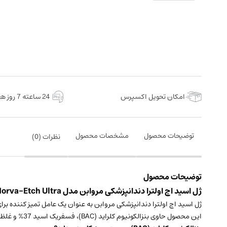
امکان تحویل اکسپرس
24 ساعته 7 روز هفته
توضیحات محصول
مشخصات محصول
نظرات (
0
)
توضیحات محصول
ژل اسید اچ اولترا دندانپزشکی مروابن مدل Morva-Etch Ultra سه سرنگ 2.5 میلی لیتری ساخت کشور ایران
ژل اسید اچ اولترا دندانپزشکی مروابن به عنوان یک عامل تمیز کننده برا
این محصول حاوی بنزالکونیوم کلراید (BAC)، فسفریک اسید 37% و غلظت دهنده‌ی پلیمری می‌باشد.