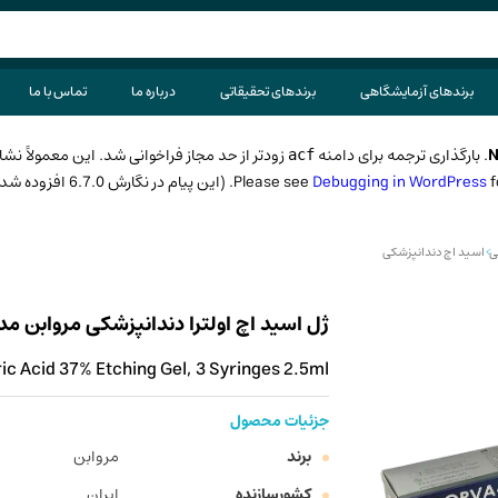
برندهای آزمایشگاهی
برندهای تحقیقاتی
درباره ما
تماس با ما
N
. بارگذاری ترجمه برای دامنه
زودتر از حد مجاز فراخوانی شد. این معمولاً نش
acf
) in
Debugging in WordPress
ی
>
اسید اچ دندانپزشکی
ژل اسید اچ اولترا دندانپزشکی مروابن مدل Morva-Etch Ultra سه سرنگ 2.5 میلی ل
 Acid 37% Etching Gel, 3 Syringes 2.5ml
جزئیات محصول
برند
مروابن
کشورسازنده
ایران