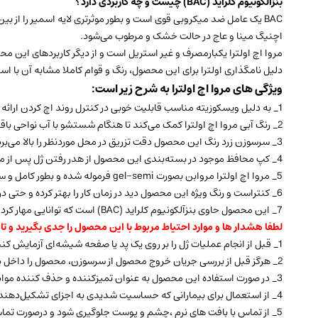
بنزالکونیوم کلراید (BAC) چیست و چه کاربردی دارد؟
BAC یک عامل ضد میکروبی قوی است و بطور موثرتری لایه اسمیر را ا
اچنیگ مینا و عاج در حالت خشک و مرطوب می‌شود.
مروا اچ اولترا یکبارمصرف و غیر استریل است و از دیگر کاربردهای این 
دلیل نامگذاری اولترا برای این محصول، رنگ و قوام کاملا مشابه آن با اس
ویژگی های مروا اچ اولترا به شرح زیر است:
1_ به دلیل ویسکوزیته مناسب قابلیت خوبی در کنترل روند اچ کردن ارائه می‌کند.
2_ رنگ آبی مروا اچ اولترا کمک می‌کند تا هنگام شستشو با آب نواحی باقیمانده به راحتی قابل تشخیص باشد.
3_ سرسوزن زرد رنگ این محصول دقت تزریق در محل موردنظر را بالا می‌برد.
4_ کپ محافظ موجود در بسته‌بندی این محصول از هدر رفتن ژل پس از مصرف جلوگیری می‌کند.
5_ مروا اچ اولترا مروابن بصورت gel-semi فرموله شده و بطور کامل و سریع قابل شستشو می باشد و هیچ اختلالی برای باند ایجاد نمی‌کند.
6_ کنتراست و رنگ ویژه این محصول دید در زمان کار را بهتر کرده و حتی در نقاط بسیار کوچک قابل مشاهده و کار است.
7_ این محصول حاوی بنزآلکونیوم کلراید (BAC) است که توانایی مهار کردن استرپتوکوکوس موتانس را دارد.
لطفا هشدار ها و موارد احتیاط مربوط با این محصول را جدی بگیرید و تا ا
1_ قبل از انجام عملیات ژل را بر روی یک پد یا صفحه شیشه‌ای آزمایش کنید تا فشار مورد نیاز جهت خروج مشخص شود
2_ هرگز قبل از بررسی جریان خروج محصول از سرسوزن، محصول را داخل دهان استفاده نکنید زیرا امکان ﺗﺨﻠﯿﻪ کنترل ﻧﺸﺪه ژل در دﻫﺎن ﺑﯿﻤﺎر وجود دارد
3_ در صورت استفاده این محصول به عنوان تمیزکننده و حذف کننده مواد آلی در محل ترمیم، اجازه دهید ژل به مدت 30 ثانیه روی محل مورد نظر بماند و سپس بطور کامل برداشته و محل را شستشو دهید.
4_ از استعمال برای بیمارانی که حساسیت شدیدی به اجزای تشکیل‌دهنده این محصول دارند خودداری نمائید.
5_ از تماس با بافت های نرم ،چشم و پوست جلوگیری شود و درصورت تماس فورا محل را با مقدار زیادی آب بشویید.