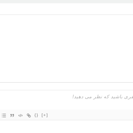
{}
[+]