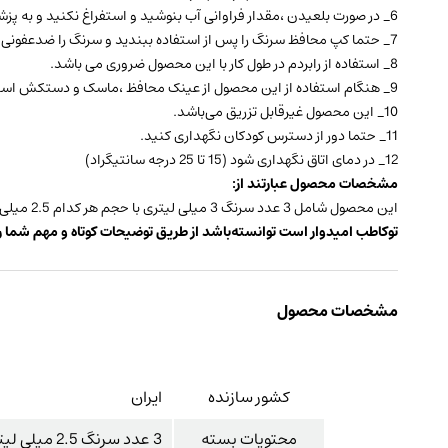
6_ در صورت بلعیدن ،مقدار فراوانی آب بنوشید و استفراغ نکنید و به پزشک مراجعه کنید.
7_ حتما کپ محافظ سرنگ را پس از استفاده ببندید و سرنگ را ضدعفونی کنید.
8_ استفاده از رابردم در طول کار با این محصول ضرورى مى باشد.
9_ هنگام استفاده از این محصول از عینک محافظ ،ماسک و دستکش استفاده کنید.
10_ این محصول غیرقابل تزریق می‌باشد.
11_ حتما دور از دسترس کودکان نگهداری کنید.
12_ در دمای اتاق نگهداری شود (15 تا 25 درجه سانتیگراد)
مشخصات محصول عبارتند از:
این محصول شامل 3 عدد سرنگ 3 میلی لیتری با حجم هر کدام 2.5 میلی لیتر ژل اسید اچ اولترا بسته شده با کپ محافظ همراه با سه عدد سرسوزن زرد رنگ گیج 20 می‌باشد.
توکاطب امیدوار است توانسته‌باشد از طریق توضیحات کوتاه و مهم شما را 
مشخصات محصول
کشور سازنده
ایران
محتویات بسته
3 عدد سرنگ 2.5 میلی لیتری