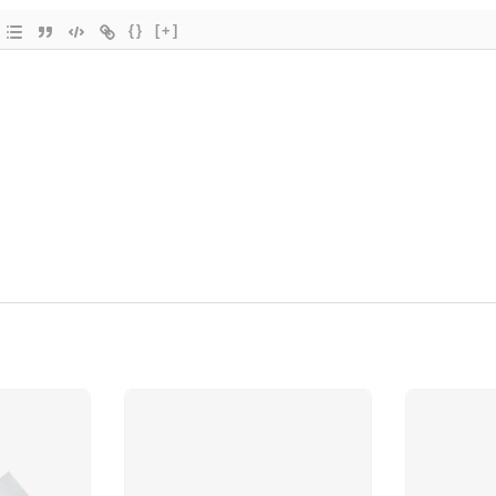
{}
[+]