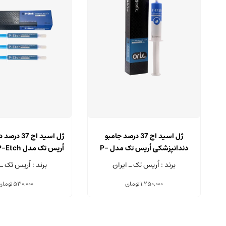
ژل اسید اچ 37 درصد جامبو
ژل اسید اچ 7
دندانپزشکی اُریس تک مدل P-
Etch سرنگ 50 میلی لیتر
2.5 میلی لیتری
برند : اُریس تک ـ ایران
برند : اُریس تک ـ 
1,250,000
تومان
530,000
تومان