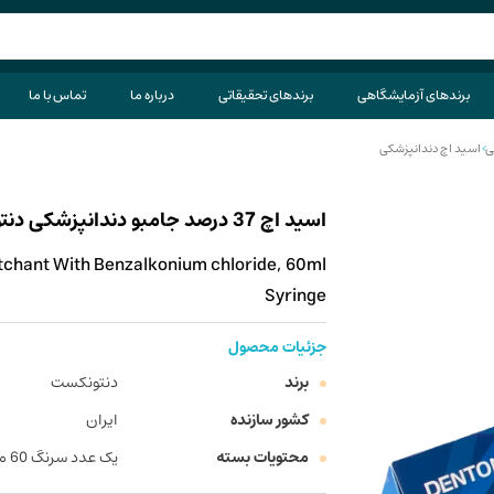
برندهای آزمایشگاهی
برندهای تحقیقاتی
درباره ما
تماس با ما
ی
>
اسید اچ دندانپزشکی
اسید اچ 37 درصد جامبو دندانپزشکی دنتونکست (ویسکوزیته بالا) سرنگ 60 میلی لیتر
tchant With Benzalkonium chloride, 60ml
Syringe
جزئیات محصول
برند
دنتونکست
کشور سازنده
ایران
محتویات بسته
یک عدد سرنگ 60 میلی لیتری + 2 عدد تیپ + 2 عدد سرنگ خالی + یک عدد کانکتور