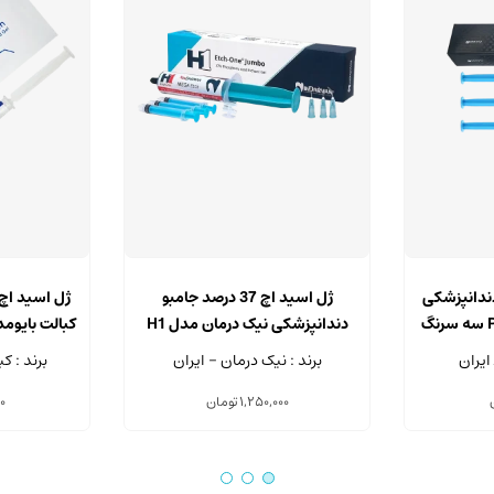
3 درصد دندانپزشکی
ژل اسید اچ 37 درصد جامبو
اُریس تک مدل P-Etch سه سرنگ
دندانپزشکی نیک درمان مدل H1
سرنگ 50 میلی لیتر
سرنگ .7
ایران
برند : نیک درمان - ایران
برند : ک
1,250,000
تومان
0