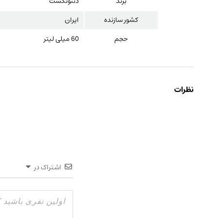
برند
دنتونکست
کشور سازنده
ایران
حجم
60 میلی لیتر
نظرات
اشتراک در