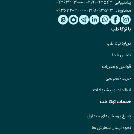
پشتیبانی :
02191093543
-
09363203000
مشاوره :
02191093543
-
09363203000
با توکا طب
درباره توکا طب
تماس با ما
قوانین و مقررات
حریم خصوصی
انتقادات و پیشنهادات
خدمات توکا طب
پاسخ پرسش‌های متداول
نحوه ارسال سفارش ها