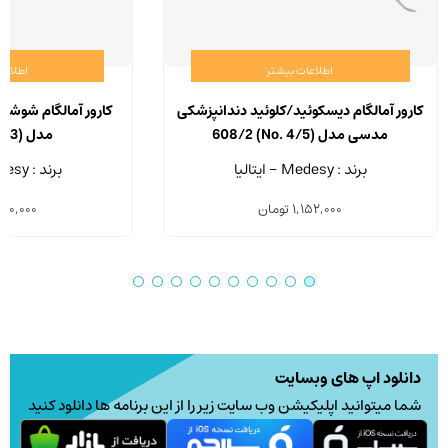
اطلاعات بیشتر
اطلاعا
کارور آمالگام دیسکوئید/کلوئید دندانپزشکی
کارور آمالگام شوش
مدسی مدل (No. 4/5) 608/2
مدل (No. 3) 605/3
برند : Medesy - ایتالیا
برند : Medesy - ایتالیا
1,152,000
تومان
150,000
دانلود اپ های وبسایت
شما میتوانید اپلیکیشن وب سایت زیر را از این برنامه ها دانلود کنید