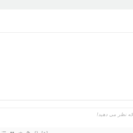
{}
[+]