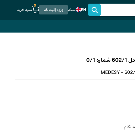
0
EN
سبد خرید
سلام
ورود | ثبت نام
 0/1
MEDESY - 602/1
مالگام