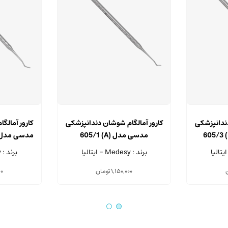
دندانپزشکی
کارور آمالگام شوشان دندانپزشکی
کارور آمالگ
مدسی مدل (A) 605/1
2.3 و 2.5 میلی متر
برند : Medesy - ایتالیا
برند : Medesy - ایتالیا
1,150,000
تومان
00