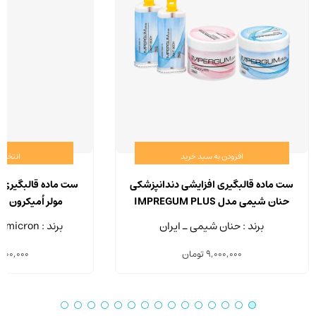
افزودن به سبد خرید
انتخاب 
ست ماده قالبگیری افزایشی دندانپزشکی
ست ماده قالبگیری 
حنان شیمی مدل IMPREGUM PLUS
مولر اُمیکرون مدل il Soft
برند : حنان شیمی ـ ایران
برند : Muller Omicron - آلمان
9,000,000
تومان
,000,000