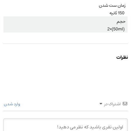
زمان ست شدن
150 ثانیه
حجم
(50ml)×2
نظرات
اشتراک در
وارد شدن