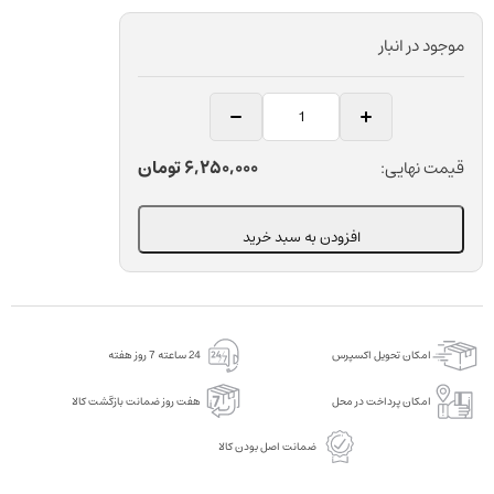
موجود در انبار
واش
قالبگیری
دندانپزشکی
6,250,000
تومان
قیمت نهایی:
دنتکیست
مدل
افزودن به سبد خرید
CharmFlex
Light
LV
عدد
امکان تحویل اکسپرس
24 ساعته 7 روز هفته
امکان پرداخت در محل
هفت روز ضمانت بازگشت کالا
ضمانت اصل بودن کالا