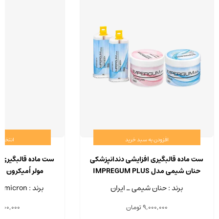
افزودن به سبد خرید
انتخاب 
ست ماده قالبگیری افزایشی دندانپزشکی
ست ماده قالبگیری 
حنان شیمی مدل IMPREGUM PLUS
مولر اُمیکرون مدل il Soft
برند : حنان شیمی ـ ایران
برند : Muller Omicron - آلمان
9,000,000
تومان
,000,000