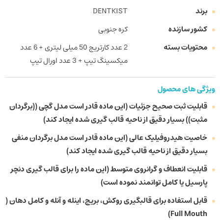
برند
DENTKIST
کشور سازنده
کره جنوبی
محتویات بسته
2 عدد کارتریج 50 میلی لیتری + 6 عدد
میکسینگ تیپ + 3 عدد اورال تیپ
ویژگی های محصول
قابلیت ثبت صحیح جزئیات (این ماده قادر است مدل گچی ((برگردان
مثبت)) بسیار دقیق از ناحیه قالب گیری شده ایجاد کند)
خاصیت هیدروفیلیک عالی (این ماده قادر است مدل برگردان منفی
بسیار دقیق از ناحیه قالب گیری شده ایجاد کند)
قابلیت انعطاف و گرانروی متوسط (این ماده را برای قالب گیری دنچر
پارسیل یا کامل توانمند نموده است)
قابل استفاده برای قالبگیری روکش، بریج، اینله و آنله و کامل دهان (
Full Mouth)