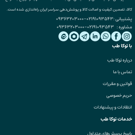
کالا، تضمین کیفیت و اصالت کالا و پوشش‌دهی سراسر ایران راه‌اندازی شده است.
پشتیبانی :
02191093543
-
09363203000
مشاوره :
02191093543
-
09363203000
با توکا طب
درباره توکا طب
تماس با ما
قوانین و مقررات
حریم خصوصی
انتقادات و پیشنهادات
خدمات توکا طب
پاسخ پرسش‌های متداول