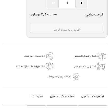
اسپیسر
رینگ
دندانپزشکی
2,400,000
تومان
قیمت نهایی:
دنتاروم
بسته
افزودن به سبد خرید
10
عددی
عدد
امکان تحویل اکسپرس
24 ساعته 7 روز هفته
امکان پرداخت در محل
هفت روز ضمانت بازگشت کالا
ضمانت اصل بودن کالا
توضیحات محصول
مشخصات محصول
نظرات (
0
)