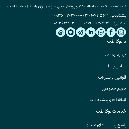
کالا، تضمین کیفیت و اصالت کالا و پوشش‌دهی سراسر ایران راه‌اندازی شده است.
پشتیبانی :
02191093543
-
09363203000
مشاوره :
02191093543
-
09363203000
با توکا طب
درباره توکا طب
تماس با ما
قوانین و مقررات
حریم خصوصی
انتقادات و پیشنهادات
خدمات توکا طب
پاسخ پرسش‌های متداول