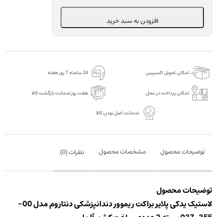
براکت
ریموور
افزودن به سبد خرید
دندانپزشکی
دنتاروم
مدل
00-
امکان تحویل اکسپرس
24 ساعته 7 روز هفته
355-
037
امکان پرداخت در محل
هفت روز ضمانت بازگشت کالا
بسته
ضمانت اصل بودن کالا
2
عددی
عدد
توضیحات محصول
مشخصات محصول
نظرات (
0
)
توضیحات محصول
لاستیک یدکی پلایر براکت ریموور دندانپزشکی دنتاروم مدل 00-