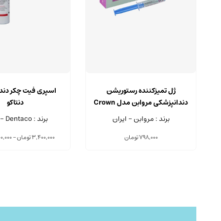
ژل تمیزکننده رستوریشن
اسپری فیت چکر دند
دندانپزشکی مروابن مدل Crown
دنتاکو
Clean سرنگ 5 گرم
برند : مروابن - ایران
برند : Dentaco - آلمان
798,000
تومان
3,400,000
تومان
–
0,000