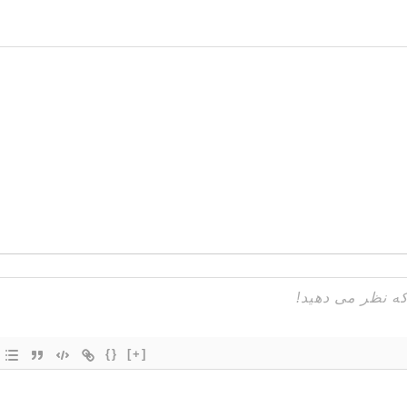
{}
[+]