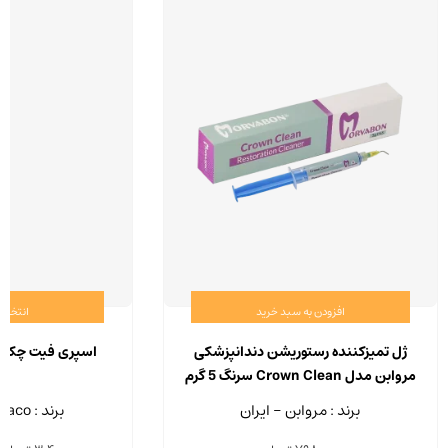
افزودن به سبد خرید
انتخاب 
ژل تمیزکننده رستوریشن دندانپزشکی
اسپری فیت چکر د
مروابن مدل Crown Clean سرنگ 5 گرم
برند : مروابن - ایران
برند : Dentaco - آلمان