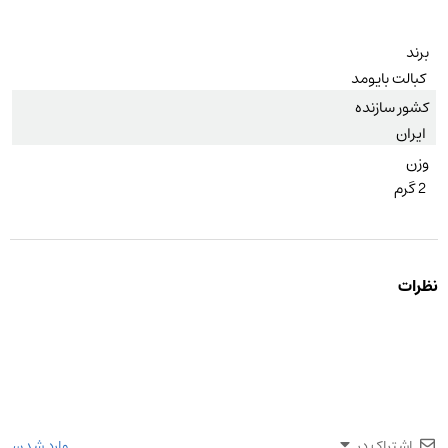
برند
کبالت بایومد
کشور سازنده
ایران
وزن
2 گرم
نظرات
اشتراک در
وارد شدن