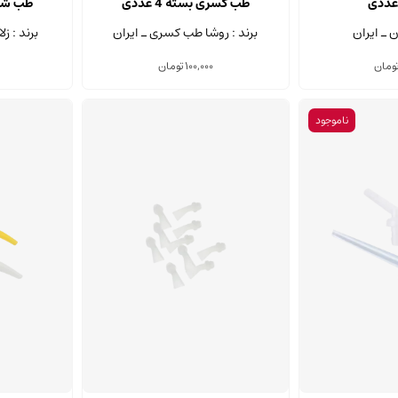
طب کسری بسته 4 عددی
طب شیمی 
ن ـ ایران
برند : روشا طب کسری ـ ایران
برند : ز
ومان
100,000
تومان
ناموجود