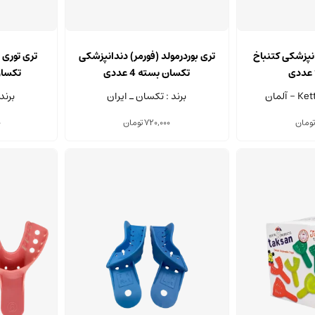
انپزشکی کتنباخ
تری بوردرمولد (فورمر) دندانپزشکی
تری توری 
تکسان بسته 4 عددی
تکسان ب
برند : تکسان ـ ایران
برند
ومان
720,000
تومان
0