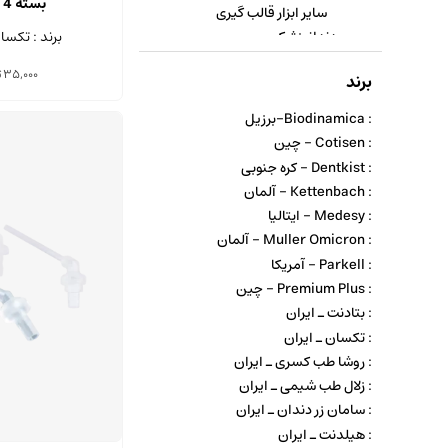
بسته 4 عددی
سایر ابزار قالب گیری
برند : تکسا
دندانپزشکی
ابزار ترمیمی و زیبایی
35,000
ت
برند
دندانپزشکی
: Biodinamica-برزیل
: Cotisen - چین
: Dentkist - کره جنوبی
: Kettenbach - آلمان
: Medesy - ایتالیا
: Muller Omicron - آلمان
: Parkell - آمریکا
: Premium Plus - چین
: بتادنت ـ ایران
: تکسان ـ ایران
: روشا طب کسری ـ ایران
: زلال طب شیمی ـ ایران
: سامان زر دندان ـ ایران
: هیلدنت ـ ایران