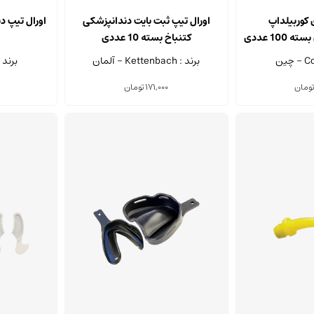
این
محصول
ی کوربیلداپ
اورال تیپ ثبت بایت دندانپزشکی
اورال تیپ د
دارای
10 عددی
کتنباخ بسته 10 عددی
انواع
برند : Kettenbach - آلمان
برند : Cotisen -
مختلفی
می
تومان
171,000
تومان
باشد.
گزینه
ها
ممکن
است
در
صفحه
محصول
انتخاب
شوند