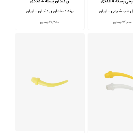
بسته 4 عددی
زر دندان بسته 4 عددی
لال طب شیمی ـ ایران
برند : سامان زر دندان ـ ایران
74,000
تومان
17,250
تومان