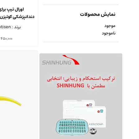
اورال تیپ برا
نمایش محصولات
دندانپزشکی کوتیزن بسته 0
موجود
برند : Cotisen - چین
ناموجود
450,000