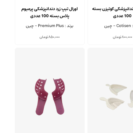
این
محصول
ندانپزشکی کوتیزن بسته
اورال تیپ زرد دندانپزشکی پرمیوم
دارای
100 عددی
پلاس بسته 100 عددی
انواع
 چین
برند : Premium Plus - چین
مختلفی
می
800,000
تومان
850,000
تومان
باشد.
گزینه
ها
ممکن
است
در
صفحه
محصول
انتخاب
شوند