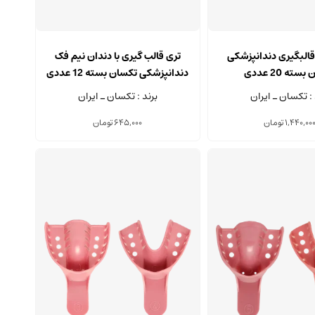
این
محصول
قالبگیری دندانپزشکی
تری قالب گیری با دندان نیم فک
دارای
سته 20 عددی
دندانپزشکی تکسان بسته 12 عددی
انواع
 : تکسان ـ ایران
برند : تکسان ـ ایران
مختلفی
می
1,440,00
تومان
645,000
تومان
باشد.
گزینه
ها
ممکن
است
در
صفحه
محصول
انتخاب
شوند