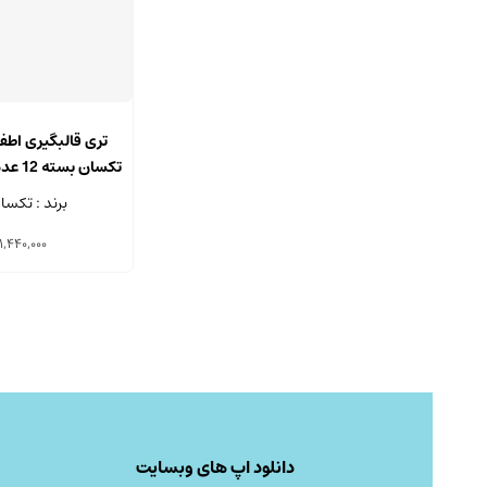
تری قالبگیری اطف
مختل
برند : تکسا
1,440,000
دانلود اپ های وبسایت