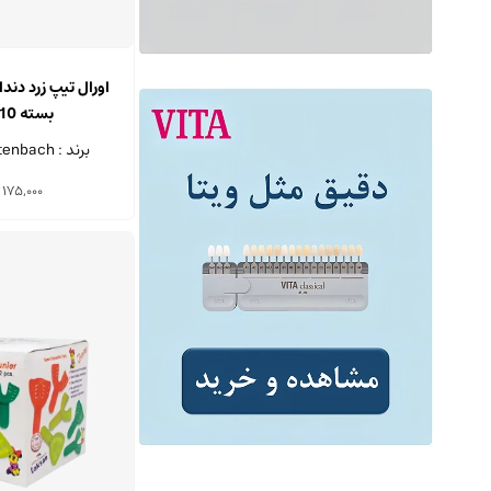
اورال تیپ زرد دند
بسته 10 عددی
برند : Kettenbach - آلمان
175,000
ت