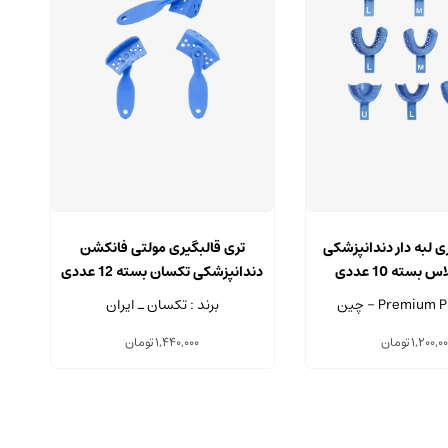
ی لبه دار دندانپزشکی
تری قالبگیری مولتی فانکشن
تر
بسته 10 عددی
دندانپزشکی تکسان بسته 12 عددی
تک
برند : تکسان ـ ایران
1,200,0
تومان
1,440,000
تومان