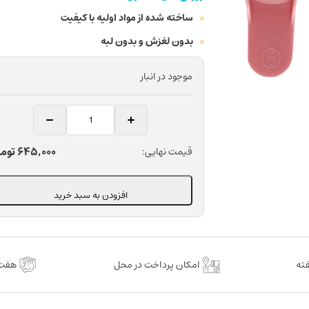
ساخته شده از مواد اولیه با کیفیت
بدون لغزش و بدون لبه
موجود در انبار
تری
قالبگیری
با
645,000
توم
قیمت نهایی:
دندان
دندانپزشکی
تکسان
افزودن به سبد خرید
سایز
کوچک
بسته
12
امکان پرداخت در محل
هفت 
عددی
عدد