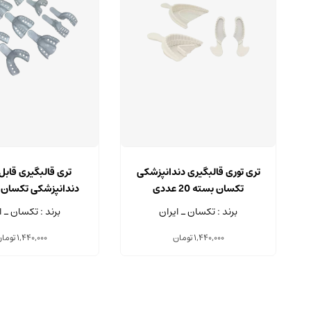
این
محصول
تری توری قالبگیری دندانپزشکی
تری قالبگیری قابل 
دارای
تکسان بسته 20 عددی
انواع
عددی
برند : تکسان ـ ایران
برند : تکسان ـ ا
مختلفی
می
1,440,000
تومان
1,440,000
توما
باشد.
گزینه
ها
ممکن