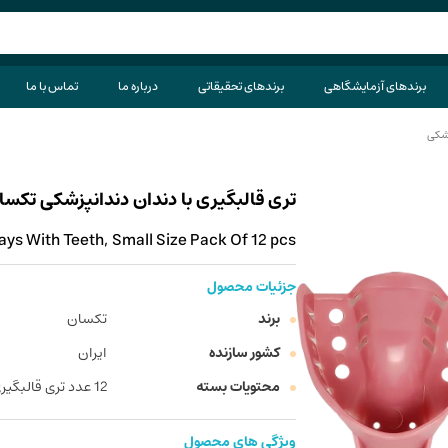
برندهای آزمایشگاهی
برندهای تحقیقاتی
درباره ما
تماس با ما
زشکی
تری قالبگیری با دندان دندانپزشکی تکسان سا
ys With Teeth, Small Size Pack Of 12 pcs
جزئیات محصول
برند
تکسان
کشور سازنده
ایران
محتویات بسته
12 عدد تری قالبگیری با دندان تکسان سایز کوچک
ویژگی های محصول