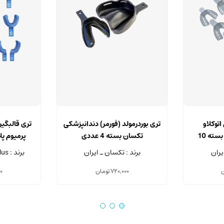
اتوکلاو
تری بوردرمولد (فورمر) دندانپزشکی
تری قالبگیر
دندانپزشکی تکسان بسته 10
تکسان بسته 4 عددی
پرمیوم پلاس 
یران
برند : تکسان ـ ایران
برند : Premium Plus - چین
ن
720,000
تومان
00