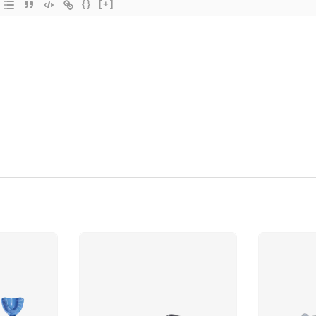
{}
[+]