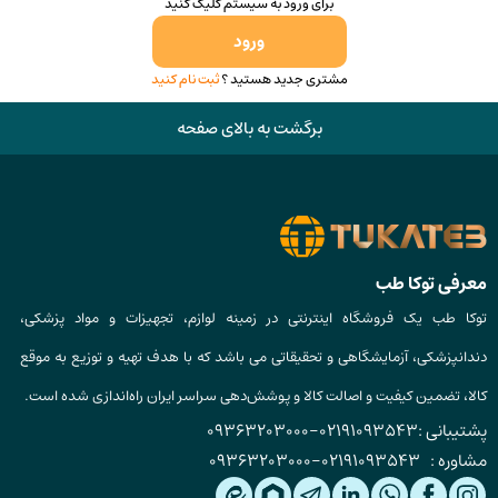
برای ورود به سیستم کلیک کنید
ورود
مشتری جدید هستید ؟
ثبت نام کنید
برگشت به بالای صفحه
معرفی توکا طب
توکا طب یک فروشگاه اینترنتی در زمینه لوازم، تجهیزات و مواد پزشکی،
دندانپزشکی، آزمایشگاهی و تحقیقاتی می باشد که با هدف تهیه و توزیع به موقع
کالا، تضمین کیفیت و اصالت کالا و پوشش‌دهی سراسر ایران راه‌اندازی شده است.
پشتیبانی :
02191093543
-
09363203000
مشاوره :
02191093543
-
09363203000