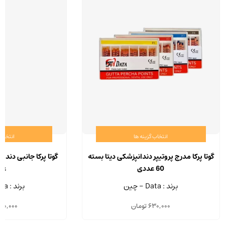
انتخاب گزینه ها
انتخاب 
این
محصول
گوتا پرکا مدرج پروتیپر دندانپزشکی دیتا بسته
دارای
60 عددی
عد
انواع
برند : Data - چین
برند : Data - چین
مختلفی
630,000
تومان
50,000
می
باشد.