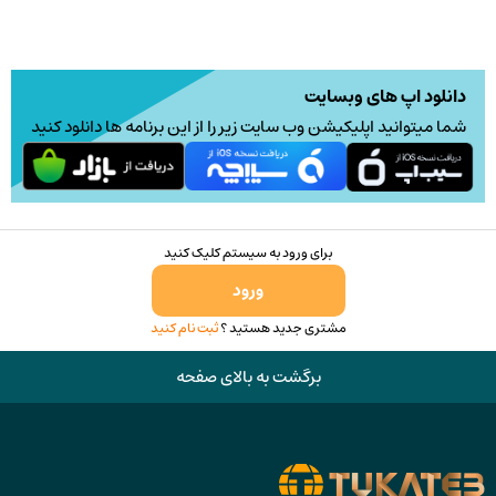
ها
2,800,000 تومان
ممکن
است
در
دانلود اپ های وبسایت
صفحه
شما میتوانید اپلیکیشن وب سایت زیر را از این برنامه ها دانلود کنید
محصول
انتخاب
شوند
برای ورود به سیستم کلیک کنید
ورود
مشتری جدید هستید ؟
ثبت نام کنید
برگشت به بالای صفحه